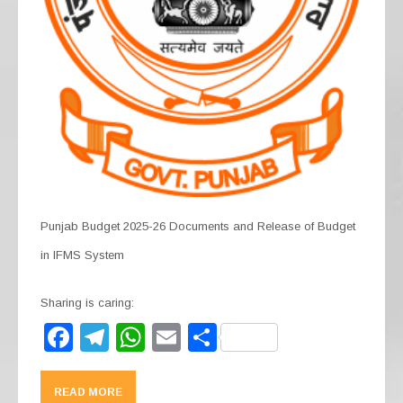
Punjab Budget 2025-26 Documents and Release of Budget
in IFMS System
Sharing is caring:
F
T
W
E
S
a
el
h
m
h
c
e
at
ail
ar
READ MORE