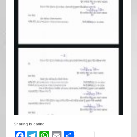
Sharing is caring:
F
T
W
E
S