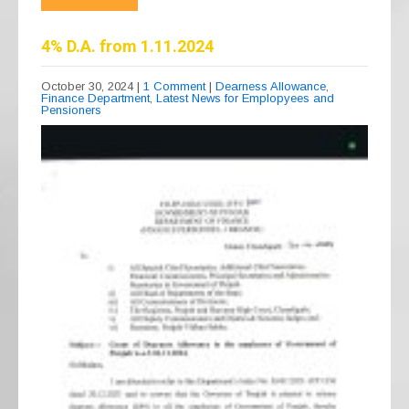
e
gr
s
e
b
a
A
4% D.A. from 1.11.2024
o
m
p
October 30, 2024
|
1 Comment
|
Dearness Allowance
,
Finance Department
,
Latest News for Emplopyees and
o
p
Pensioners
k