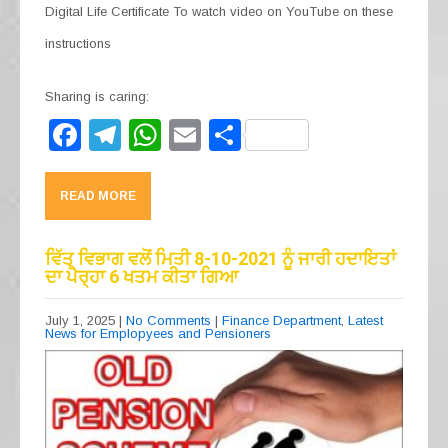
Digital Life Certificate To watch video on YouTube on these
instructions
Sharing is caring:
F
T
W
E
S
a
el
h
m
h
c
e
at
ail
ar
READ MORE
e
gr
s
e
b
a
A
ਵਿੱਤ ਵਿਭਾਗ ਵਲੋਂ ਮਿਤੀ 8-10-2021 ਨੂੰ ਜਾਰੀ ਹਦਾਇਤਾਂ
ਦਾ ਪੈਰ੍ਹਾ 6 ਖਤਮ ਕੀਤਾ ਗਿਆ
o
m
p
o
p
July 1, 2025
|
No Comments
|
Finance Department
,
Latest
News for Emplopyees and Pensioners
k