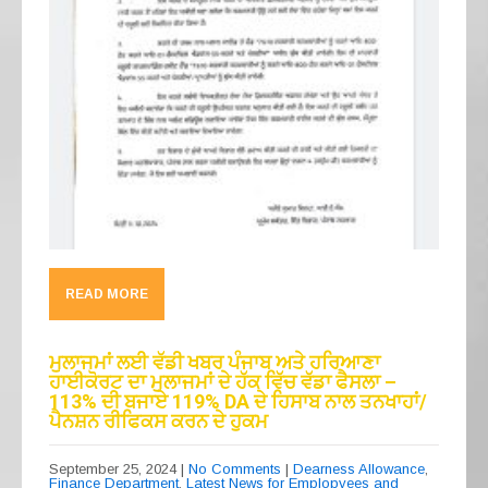
READ MORE
ਮੁਲਾਜਮਾਂ ਲਈ ਵੱਡੀ ਖਬਰ ਪੰਜਾਬ ਅਤੇ ਹਰਿਆਣਾ
ਹਾਈਕੋਰਟ ਦਾ ਮੁਲਾਜਮਾਂ ਦੇ ਹੱਕ ਵਿੱਚ ਵੱਡਾ ਫੈਸਲਾ –
113% ਦੀ ਬਜਾਏ 119% DA ਦੇ ਹਿਸਾਬ ਨਾਲ ਤਨਖਾਹਾਂ/
ਪੈਨਸ਼ਨ ਰੀਫਿਕਸ ਕਰਨ ਦੇ ਹੁਕਮ
September 25, 2024
|
No Comments
|
Dearness Allowance
,
Finance Department
,
Latest News for Emplopyees and