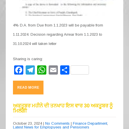
4% D.A. from Due from 1.1.2023 will be payable from
1.11.2024. Decision regarding Arrear from 1.1.2023 to
31.10.2024 will taken letter
Sharing is caring:
F
T
W
E
S
a
el
h
m
h
c
e
at
ail
ar
READ MORE
e
gr
s
e
b
a
A
ਅਕਤੂਬਰ ਮਹੀਨੇ ਦੀ ਤਨਖਾਹ ਇਸ ਵਾਰ 30 ਅਕਤੂਬਰ ਨੂੰ
ਮਿਲੇਗੀ
o
m
p
o
p
October 23, 2024
|
No Comments
|
Finance Department
,
Latest News for Emplopyees and Pensioners