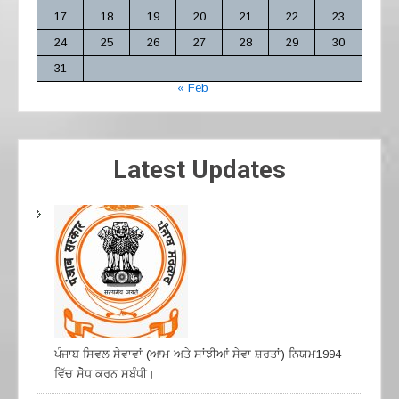
17
18
19
20
21
22
23
24
25
26
27
28
29
30
31
« Feb
Latest Updates
ਪੰਜਾਬ ਸਿਵਲ ਸੇਵਾਵਾਂ (ਆਮ ਅਤੇ ਸਾਂਝੀਆਂ ਸੇਵਾ ਸ਼ਰਤਾਂ) ਨਿਯਮ1994
ਵਿੱਚ ਸੇੋਧ ਕਰਨ ਸਬੰਧੀ।