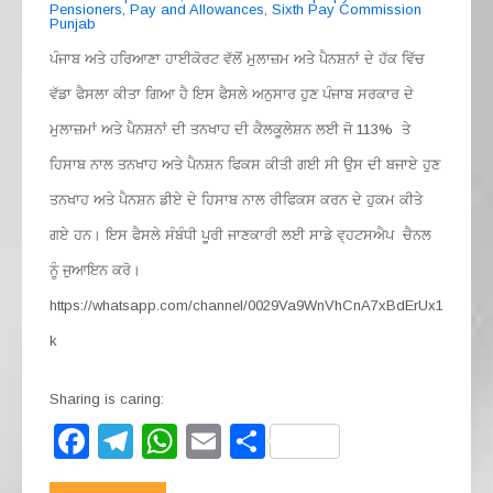
Pensioners
,
Pay and Allowances
,
Sixth Pay Commission
Punjab
ਪੰਜਾਬ ਅਤੇ ਹਰਿਆਣਾ ਹਾਈਕੋਰਟ ਵੱਲੋਂ ਮੁਲਾਜ਼ਮ ਅਤੇ ਪੈਨਸ਼ਨਾਂ ਦੇ ਹੱਕ ਵਿੱਚ
ਵੱਡਾ ਫੈਸਲਾ ਕੀਤਾ ਗਿਆ ਹੈ ਇਸ ਫੈਸਲੇ ਅਨੁਸਾਰ ਹੁਣ ਪੰਜਾਬ ਸਰਕਾਰ ਦੇ
ਮੁਲਾਜ਼ਮਾਂ ਅਤੇ ਪੈਨਸ਼ਨਾਂ ਦੀ ਤਨਖਾਹ ਦੀ ਕੈਲਕੂਲੇਸ਼ਨ ਲਈ ਜੋ 113% ਤੇ
ਹਿਸਾਬ ਨਾਲ ਤਨਖਾਹ ਅਤੇ ਪੈਨਸ਼ਨ ਫਿਕਸ ਕੀਤੀ ਗਈ ਸੀ ਉਸ ਦੀ ਬਜਾਏ ਹੁਣ
ਤਨਖਾਹ ਅਤੇ ਪੈਨਸ਼ਨ ਡੀਏ ਦੇ ਹਿਸਾਬ ਨਾਲ ਰੀਫਿਕਸ ਕਰਨ ਦੇ ਹੁਕਮ ਕੀਤੇ
ਗਏ ਹਨ। ਇਸ ਫੈਸਲੇ ਸੰਬੰਧੀ ਪੂਰੀ ਜਾਣਕਾਰੀ ਲਈ ਸਾਡੇ ਵ੍ਹਟਸਐਪ ਚੈਨਲ
ਨੂੰ ਜੁਆਇਨ ਕਰੋ।
https://whatsapp.com/channel/0029Va9WnVhCnA7xBdErUx1
k
Sharing is caring:
F
T
W
E
S
a
el
h
m
h