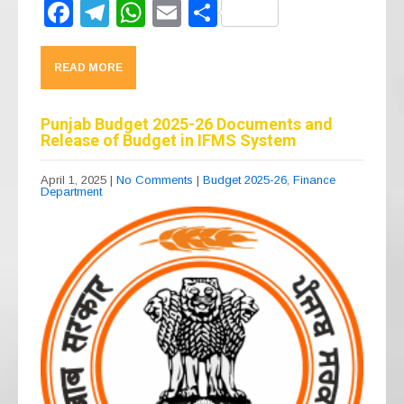
F
T
W
E
S
a
el
h
m
h
c
e
at
ail
ar
READ MORE
e
gr
s
e
b
a
A
Punjab Budget 2025-26 Documents and
Release of Budget in IFMS System
o
m
p
o
p
April 1, 2025
|
No Comments
|
Budget 2025-26
,
Finance
Department
k