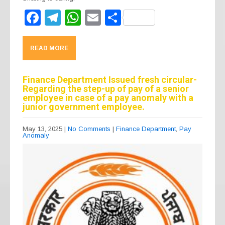
F
T
W
E
S
a
el
h
m
h
c
e
at
ail
ar
READ MORE
e
gr
s
e
b
a
A
Finance Department Issued fresh circular-
Regarding the step-up of pay of a senior
o
m
p
employee in case of a pay anomaly with a
junior government employee.
o
p
k
May 13, 2025
|
No Comments
|
Finance Department
,
Pay
Anomaly