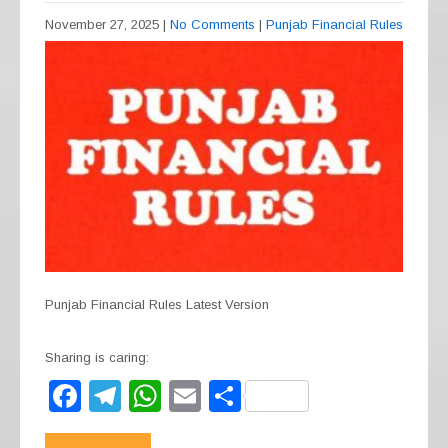
November 27, 2025
|
No Comments
|
Punjab Financial Rules
Punjab Financial Rules Latest Version
Sharing is caring:
F
T
W
E
S
a
el
h
m
h