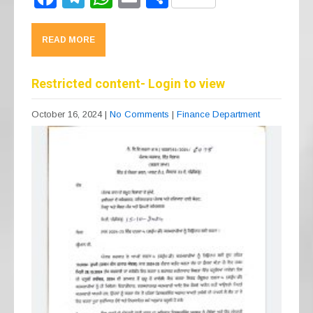
a
el
h
m
h
c
e
at
ail
ar
READ MORE
e
gr
s
e
b
a
A
Restricted content- Login to view
o
m
p
October 16, 2024
|
No Comments
|
Finance Department
o
p
k