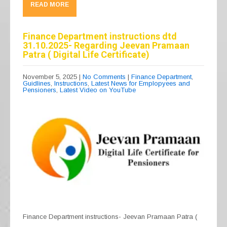
c
e
at
ail
ar
READ MORE
e
gr
s
e
b
a
A
Finance Department instructions dtd
31.10.2025- Regarding Jeevan Pramaan
o
m
p
Patra ( Digital Life Certificate)
o
p
November 5, 2025
|
No Comments
|
Finance Department
,
k
Guidlines
,
Instructions
,
Latest News for Emplopyees and
Pensioners
,
Latest Video on YouTube
Finance Department instructions- Jeevan Pramaan Patra (