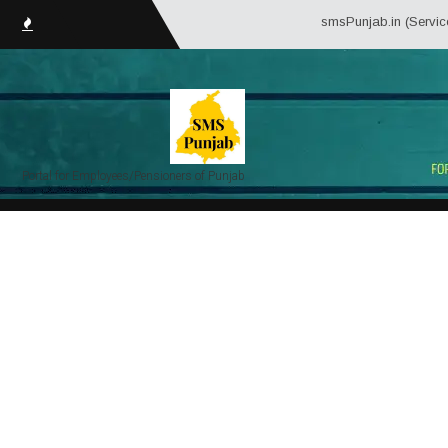
smsPunjab.in (Service Matter 
Portal for Employees/Pensioners of Punjab