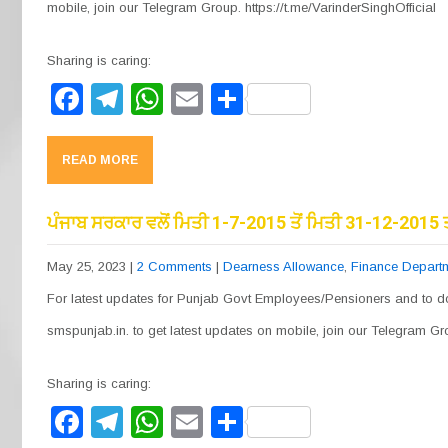
mobile, join our Telegram Group. https://t.me/VarinderSinghOfficial
Sharing is caring:
F
T
W
E
S
a
el
h
m
h
c
e
at
ail
ar
READ MORE
e
gr
s
e
b
a
A
ਪੰਜਾਬ ਸਰਕਾਰ ਵਲੋਂ ਮਿਤੀ 1-7-2015 ਤੋਂ ਮਿਤੀ 31-12-2015
o
m
p
May 25, 2023
|
2 Comments
|
Dearness Allowance
,
Finance Depart
o
p
For latest updates for Punjab Govt Employees/Pensioners and to do
k
smspunjab.in. to get latest updates on mobile, join our Telegram Gro
Sharing is caring:
F
T
W
E
S