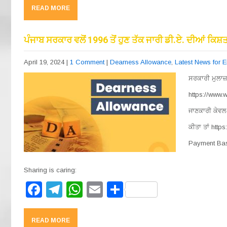
c
e
at
ail
ar
READ MORE
e
gr
s
e
b
a
A
ਪੰਜਾਬ ਸਰਕਾਰ ਵਲੋਂ 1996 ਤੋਂ ਹੁਣ ਤੱਕ ਜਾਰੀ ਡੀ.ਏ. ਦੀਆਂ ਕਿਸ਼ਤ
o
m
p
April 19, 2024
|
1 Comment
|
Dearness Allowance
,
Latest News for
o
p
ਸਰਕਾਰੀ ਮੁਲਾਜ਼
k
https://www
ਜਾਣਕਾਰੀ ਕੇਵਲ 
ਕੀਤਾ ਤਾਂ http
Payment Bas
Sharing is caring:
F
T
W
E
S
a
el
h
m
h
c
e
at
ail
ar
READ MORE