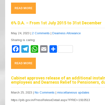
a
el
h
m
h
c
e
at
ail
ar
READ MORE
e
gr
s
e
b
a
A
6% D.A. – From 1st July 2015 to 31st December
o
m
p
May 24, 2023
|
2 Comments
|
Dearness Allowance
o
p
Sharing is caring:
k
F
T
W
E
S
a
el
h
m
h
c
e
at
ail
ar
READ MORE
e
gr
s
e
b
a
A
Cabinet approves release of an additional inst
employees and Dearness Relief to Pensioners, d
o
m
p
o
p
March 25, 2023
|
No Comments
|
miscellaneous updates
k
https://pib.gov.in/PressReleseDetail.aspx?PRID=1910513