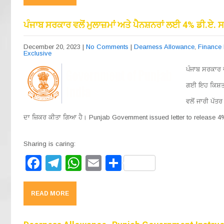
e
gr
s
e
b
a
A
ਪੰਜਾਬ ਸਰਕਾਰ ਵਲੋਂ ਮੁਲਾਜ਼ਮਾਂ ਅਤੇ ਪੈਨਸ਼ਨਰਾਂ ਲਈ 4% ਡੀ.ਏ. ਸ
o
m
p
December 20, 2023
|
No Comments
|
Dearness Allowance
,
Finance
Exclusive
o
p
ਪੰਜਾਬ ਸਰਕਾਰ ਵ
k
ਗਈ ਇਹ ਕਿਸ਼ਤ ਜੁ
ਵਲੋਂ ਜਾਰੀ ਪੱਤ
ਦਾ ਜ਼ਿਕਰ ਕੀਤਾ ਗਿਆ ਹੈ। Punjab Government issued letter to release 
Sharing is caring:
F
T
W
E
S
a
el
h
m
h
c
e
at
ail
ar
READ MORE
e
gr
s
e