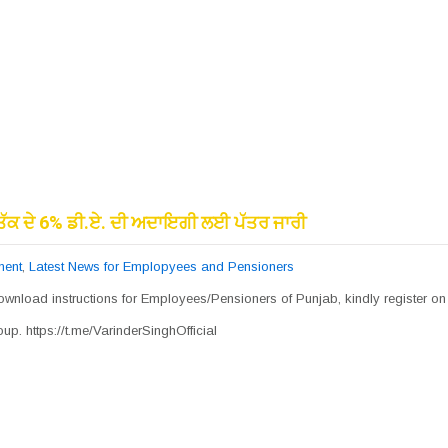
 ਤੱਕ ਦੇ 6% ਡੀ.ਏ. ਦੀ ਅਦਾਇਗੀ ਲਈ ਪੱਤਰ ਜਾਰੀ
ment
,
Latest News for Emplopyees and Pensioners
wnload instructions for Employees/Pensioners of Punjab, kindly register on
up. https://t.me/VarinderSinghOfficial