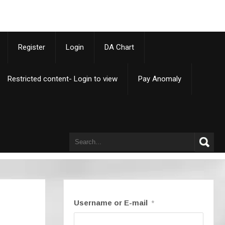
p
Register
Login
DA Chart
Restricted content- Login to view
Pay Anomaly
Username or E-mail
*