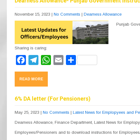
b
a
A
Dearness Allowance- Punjab Government Instructi
o
m
p
November 15, 2023
|
No Comments
|
Dearness Allowance
o
p
Punjab Govern
k
Sharing is caring:
F
T
W
E
S
a
el
h
m
h
c
e
at
ail
ar
READ MORE
e
gr
s
e
b
a
A
6% DA letter (For Pensioners)
o
m
p
May 25, 2023
|
No Comments
|
Latest News for Emplopyees and Pe
o
p
Dearness Allowance, Finance Department, Latest News for Emplopye
k
Employees/Pensioners and to download instructions for Employees/Pe