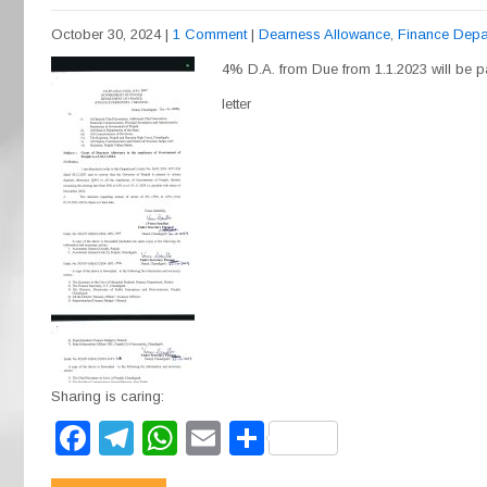
October 30, 2024
|
1 Comment
|
Dearness Allowance
,
Finance Depa
4% D.A. from Due from 1.1.2023 will be pa
letter
Sharing is caring:
F
T
W
E
S
a
el
h
m
h