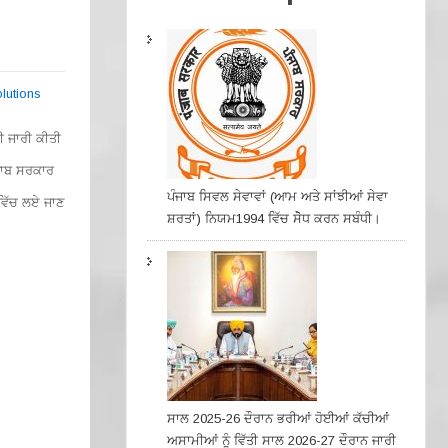
lutions
ੀ ਜਾਰੀ ਕੀਤੀ
ੰਜਾਬ ਸਰਕਾਰ
ਪੰਜਾਬ ਸਿਵਲ ਸੇਵਾਵਾਂ (ਆਮ ਅਤੇ ਸਾਂਝੀਆਂ ਸੇਵਾ
ਵਿੱਚ ਲਏ ਜਾਣ
ਸ਼ਰਤਾਂ) ਨਿਯਮ1994 ਵਿੱਚ ਸੇੋਧ ਕਰਨ ਸਬੰਧੀ।
ਸਾਲ 2025-26 ਦੌਰਾਨ ਭਰੀਆਂ ਹੋਈਆਂ ਕੱਚੀਆਂ
ਅਸਾਮੀਆਂ ਨੂੰ ਵਿੱਤੀ ਸਾਲ 2026-27 ਦੌਰਾਨ ਜਾਰੀ