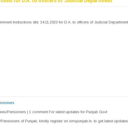
ons for D.A. to officers of Judicial Department
ment Instructions dtd. 14.11.2023 for D.A. to officers of Judicial Department
nsioners
es/Pensioners | 1 comment For latest updates for Punjab Govt
nsioners of Punjab, kindly register on smspunjab.in. to get latest update