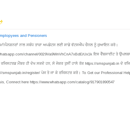
ਾਂ
 Emplopyees and Pensioners
ਮਾਂ/ਪੈਨਸ਼ਨਰਾਂ ਨਾਲ ਸਬੰਧ ਤਾਜ਼ਾ ਅਪਡੇਟਸ ਲਈ ਸਾਡੇ ਵੱਟਸਐੱਪ ਚੈਨਲ ਨੂੰ ਜੁਆਇਨ ਕਰੋ।
.whatsapp.com/channel/0029Va9WnVhCnA7xBdErUx1k ਇਸ ਵੈੱਬਸਾਈਟ ਤੇ ਉਪਲਬਧ
ਰਜਿਸਟਰਡ ਮੈਂਬਰ ਹੀ ਦੇਖ ਸਕਦੇ ਹਨ, ਸੋ ਜੇਕਰ ਤੁਸੀਂ ਹਾਲੇ ਤੱਕ https://smspunjab.in ਦੇ ਰਜ
s://smspunjab.in/register/ ਪੇਜ ਤੇ ਜਾ ਕੇ ਰਜਿਸਟਰ ਕਰੋ। To Get our Professional He
is, Connect here https://www.whatsapp.com/catalog/917901890547