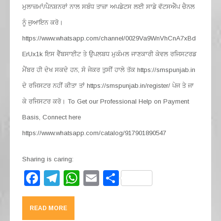
ਮੁਲਾਜ਼ਮਾਂ/ਪੈਨਸ਼ਨਰਾਂ ਨਾਲ ਸਬੰਧ ਤਾਜ਼ਾ ਅਪਡੇਟਸ ਲਈ ਸਾਡੇ ਵੱਟਸਐੱਪ ਚੈਨਲ
ਨੂੰ ਜੁਆਇਨ ਕਰੋ।
https://www.whatsapp.com/channel/0029Va9WnVhCnA7xBd
ErUx1k ਇਸ ਵੈੱਬਸਾਈਟ ਤੇ ਉਪਲਬਧ ਮੁਕੰਮਲ ਜਾਣਕਾਰੀ ਕੇਵਲ ਰਜਿਸਟਰਡ
ਮੈਂਬਰ ਹੀ ਦੇਖ ਸਕਦੇ ਹਨ, ਸੋ ਜੇਕਰ ਤੁਸੀਂ ਹਾਲੇ ਤੱਕ https://smspunjab.in
ਦੇ ਰਜਿਸਟਰ ਨਹੀਂ ਕੀਤਾ ਤਾਂ https://smspunjab.in/register/ ਪੇਜ ਤੇ ਜਾ
ਕੇ ਰਜਿਸਟਰ ਕਰੋ। To Get our Professional Help on Payment
Basis, Connect here
https://www.whatsapp.com/catalog/917901890547
Sharing is caring:
F
T
W
E
S
a
el
h
m
h
c
e
at
ail
ar
READ MORE