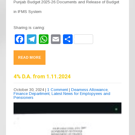
Punjab Budget 2025-26 Documents and Release of Budget
in IFMS System
Sharing is caring:
F
T
W
E
S
a
el
h
m
h
c
e
at
ail
ar
READ MORE
e
gr
s
e
b
a
A
4% D.A. from 1.11.2024
o
m
p
October 30, 2024
|
1 Comment
|
Dearness Allowance
,
Finance Department
,
Latest News for Emplopyees and
o
p
Pensioners
k