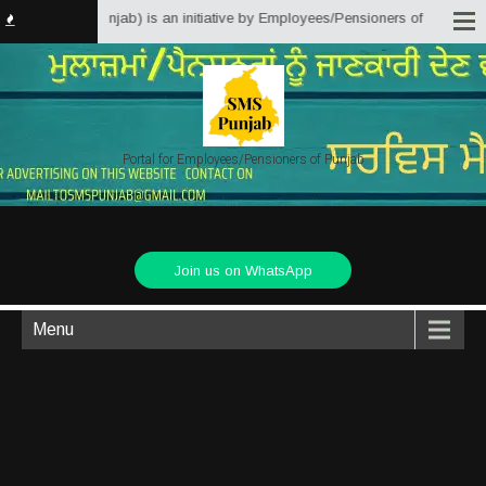
ns Punjab) is an initiative by Employees/Pensioners of Punjab State Governm
Portal for Employees/Pensioners of Punjab
Join us on WhatsApp
Menu