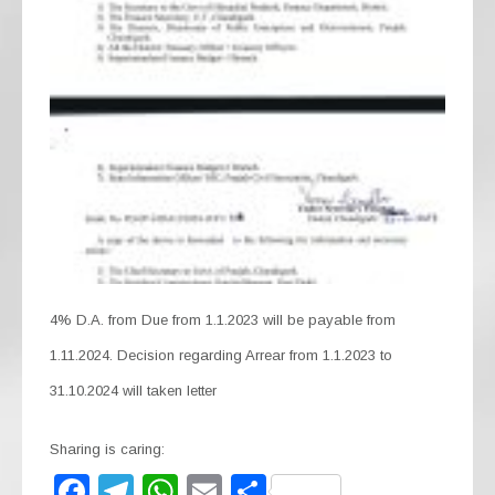
4% D.A. from Due from 1.1.2023 will be payable from
1.11.2024. Decision regarding Arrear from 1.1.2023 to
31.10.2024 will taken letter
Sharing is caring:
F
T
W
E
S