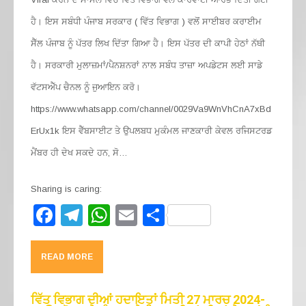
ਹੈ। ਇਸ ਸਬੰਧੀ ਪੰਜਾਬ ਸਰਕਾਰ ( ਵਿੱਤ ਵਿਭਾਗ ) ਵਲੋਂ ਸਾਈਬਰ ਕਰਾਈਮ
ਸੈੱਲ ਪੰਜਾਬ ਨੂੰ ਪੱਤਰ ਲਿਖ ਦਿੱਤਾ ਗਿਆ ਹੈ। ਇਸ ਪੱਤਰ ਦੀ ਕਾਪੀ ਹੇਠਾਂ ਨੱਥੀ
ਹੈ। ਸਰਕਾਰੀ ਮੁਲਾਜ਼ਮਾਂ/ਪੈਨਸ਼ਨਰਾਂ ਨਾਲ ਸਬੰਧ ਤਾਜ਼ਾ ਅਪਡੇਟਸ ਲਈ ਸਾਡੇ
ਵੱਟਸਐੱਪ ਚੈਨਲ ਨੂੰ ਜੁਆਇਨ ਕਰੋ।
https://www.whatsapp.com/channel/0029Va9WnVhCnA7xBd
ErUx1k ਇਸ ਵੈੱਬਸਾਈਟ ਤੇ ਉਪਲਬਧ ਮੁਕੰਮਲ ਜਾਣਕਾਰੀ ਕੇਵਲ ਰਜਿਸਟਰਡ
ਮੈਂਬਰ ਹੀ ਦੇਖ ਸਕਦੇ ਹਨ, ਸੋ…
Sharing is caring:
F
T
W
E
S
a
el
h
m
h
c
e
at
ail
ar
READ MORE
e
gr
s
e
b
a
A
ਵਿੱਤ ਵਿਭਾਗ ਦੀਆਂ ਹਦਾਇਤਾਂ ਮਿਤੀ 27 ਮਾਰਚ 2024-