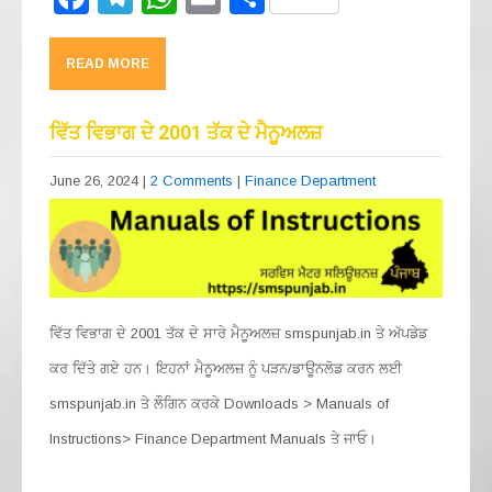
a
el
h
m
h
c
e
at
ail
ar
READ MORE
e
gr
s
e
b
a
A
ਵਿੱਤ ਵਿਭਾਗ ਦੇ 2001 ਤੱਕ ਦੇ ਮੈਨੂਅਲਜ਼
o
m
p
June 26, 2024
|
2 Comments
|
Finance Department
o
p
k
ਵਿੱਤ ਵਿਭਾਗ ਦੇ 2001 ਤੱਕ ਦੇ ਸਾਰੇ ਮੈਨੂਅਲਜ਼ smspunjab.in ਤੇ ਅੱਪਡੇਡ
ਕਰ ਦਿੱਤੇ ਗਏ ਹਨ। ਇਹਨਾਂ ਮੈਨੂਅਲਜ਼ ਨੂੰ ਪੜਨ/ਡਾਊਨਲੋਡ ਕਰਨ ਲਈ
smspunjab.in ਤੇ ਲੌਗਿਨ ਕਰਕੇ Downloads > Manuals of
Instructions> Finance Department Manuals ਤੇ ਜਾਓ।