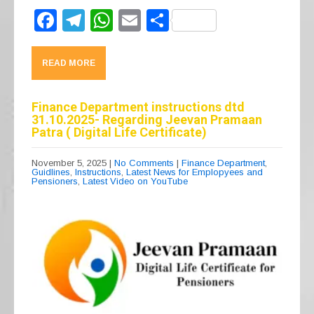
F
T
W
E
S
a
el
h
m
h
c
e
at
ail
ar
READ MORE
e
gr
s
e
b
a
A
Finance Department instructions dtd
31.10.2025- Regarding Jeevan Pramaan
o
m
p
Patra ( Digital Life Certificate)
o
p
November 5, 2025
|
No Comments
|
Finance Department
,
k
Guidlines
,
Instructions
,
Latest News for Emplopyees and
Pensioners
,
Latest Video on YouTube