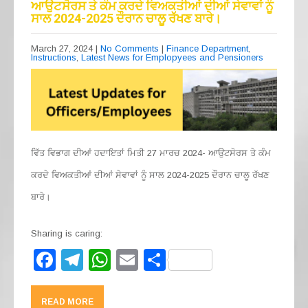
ਆਉਟਸੋਰਸ ਤੇ ਕੰਮ ਕਰਦੇ ਵਿਅਕਤੀਆਂ ਦੀਆਂ ਸੇਵਾਵਾਂ ਨੂੰ
o
m
p
ਸਾਲ 2024-2025 ਦੌਰਾਨ ਚਾਲੂ ਰੱਖਣ ਬਾਰੇ।
o
p
March 27, 2024
|
No Comments
|
Finance Department
,
k
Instructions
,
Latest News for Emplopyees and Pensioners
ਵਿੱਤ ਵਿਭਾਗ ਦੀਆਂ ਹਦਾਇਤਾਂ ਮਿਤੀ 27 ਮਾਰਚ 2024- ਆਉਟਸੋਰਸ ਤੇ ਕੰਮ
ਕਰਦੇ ਵਿਅਕਤੀਆਂ ਦੀਆਂ ਸੇਵਾਵਾਂ ਨੂੰ ਸਾਲ 2024-2025 ਦੌਰਾਨ ਚਾਲੂ ਰੱਖਣ
ਬਾਰੇ।
Sharing is caring:
F
T
W
E
S
a
el
h
m
h
c
e
at
ail
ar
READ MORE