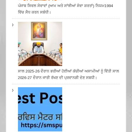
ਪੰਜਾਬ ਸਿਵਲ ਸੇਵਾਵਾਂ (ਆਮ ਅਤੇ ਸਾਂਝੀਆਂ ਸੇਵਾ ਸ਼ਰਤਾਂ) ਨਿਯਮ1994
ਵਿੱਚ ਸੇੋਧ ਕਰਨ ਸਬੰਧੀ।
ਸਾਲ 2025-26 ਦੌਰਾਨ ਭਰੀਆਂ ਹੋਈਆਂ ਕੱਚੀਆਂ ਅਸਾਮੀਆਂ ਨੂੰ ਵਿੱਤੀ ਸਾਲ
2026-27 ਦੌਰਾਨ ਜਾਰੀ ਰੱਖਣ ਦੀ ਪ੍ਰਵਾਨਗੀ ਦੇਣ ਸਬਧੀ।