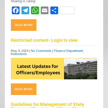
Sharing is caring:
F
T
W
E
S
a
el
h
m
h
c
e
at
ail
ar
READ MORE
e
gr
s
e
b
a
A
Restricted content- Login to view
o
m
p
May 9, 2024
|
No Comments
|
Finance Department
,
Instructions
o
p
k
READ MORE
Guidelines for Management of State