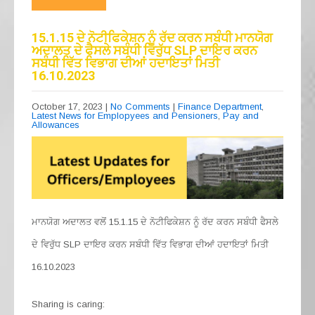
e
gr
s
e
b
a
A
15.1.15 ਦੇ ਨੋਟੀਫਿਕੇਸ਼ਨ ਨੂੰ ਰੱਦ ਕਰਨ ਸਬੰਧੀ ਮਾਨਯੋਗ
ਅਦਾਲਤ ਦੇ ਫੈਸਲੇ ਸਬੰਧੀ ਵਿਰੁੱਧ SLP ਦਾਇਰ ਕਰਨ
o
m
p
ਸਬੰਧੀ ਵਿੱਤ ਵਿਭਾਗ ਦੀਆਂ ਹਦਾਇਤਾਂ ਮਿਤੀ
16.10.2023
o
p
k
October 17, 2023
|
No Comments
|
Finance Department
,
Latest News for Emplopyees and Pensioners
,
Pay and
Allowances
ਮਾਨਯੋਗ ਅਦਾਲਤ ਵਲੋਂ 15.1.15 ਦੇ ਨੋਟੀਫਿਕੇਸ਼ਨ ਨੂੰ ਰੱਦ ਕਰਨ ਸਬੰਧੀ ਫੈਸਲੇ
ਦੇ ਵਿਰੁੱਧ SLP ਦਾਇਰ ਕਰਨ ਸਬੰਧੀ ਵਿੱਤ ਵਿਭਾਗ ਦੀਆਂ ਹਦਾਇਤਾਂ ਮਿਤੀ
16.10.2023
Sharing is caring: