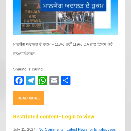
ਮਾਨਯੋਗ ਅਦਾਲਤ ਦੇ ਹੁਕਮ – 113% ਨਹੀਂ 119% DA ਨਾਲ ਫ਼ਿਕਸ ਕਰੋ
ਤਨਖਾਹ/ਪੈਨਸ਼ਨ
Sharing is caring:
F
T
W
E
S
a
el
h
m
h
c
e
at
ail
ar
READ MORE
e
gr
s
e
b
a
A
Restricted content- Login to view
o
m
p
July 11, 2024
|
No Comments
|
Latest News for Emplopyees