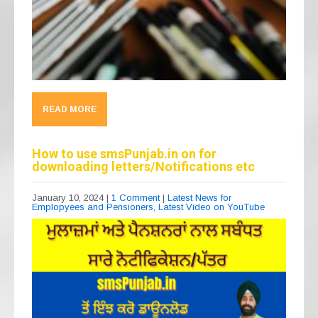
READ MORE
How to use smsPunjab.in on for
downloading letters/Notifications etc
January 10, 2024
|
1 Comment
|
Latest News for
Emplopyees and Pensioners
,
Latest Video on YouTube