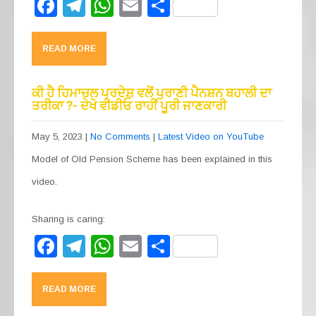
F
T
W
E
S
a
el
h
m
h
c
e
at
ail
ar
READ MORE
e
gr
s
e
b
a
A
ਕੀ ਹੈ ਹਿਮਾਚਲ ਪ੍ਰਦੇਸ਼ ਵਲੋਂ ਪੁਰਾਣੀ ਪੈਨਸ਼ਨ ਬਹਾਲੀ ਦਾ
ਤਰੀਕਾ ?- ਦੇਖੋ ਵੀਡੀਓ ਰਾਹੀਂ ਪੂਰੀ ਜਾਣਕਾਰੀ
o
m
p
o
p
May 5, 2023
|
No Comments
|
Latest Video on YouTube
k
Model of Old Pension Scheme has been explained in this
video.
Sharing is caring:
F
T
W
E
S
a
el
h
m
h
c
e
at
ail
ar
READ MORE
e
gr
s
e