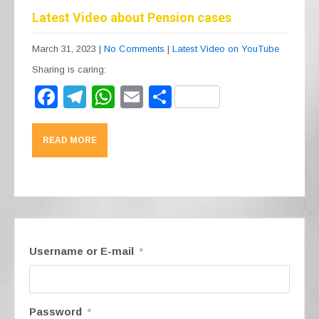
b
a
A
Latest Video about Pension cases
o
m
p
March 31, 2023
|
No Comments
|
Latest Video on YouTube
o
p
Sharing is caring:
k
F
T
W
E
S
a
el
h
m
h
c
e
at
ail
ar
READ MORE
e
gr
s
e
b
a
A
o
m
p
o
p
k
Username or E-mail
*
Password
*