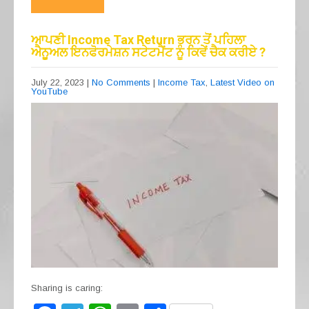
e
gr
s
e
b
a
A
ਆਪਣੀ Income Tax Return ਭਰਨ ਤੋਂ ਪਹਿਲਾ
ਐਨੂਅਲ ਇਨਫੋਰਮੇਸ਼ਨ ਸਟੇਟਮੈਂਟ ਨੂੰ ਕਿਵੇਂ ਚੈਕ ਕਰੀਏ ?
o
m
p
o
p
July 22, 2023
|
No Comments
|
Income Tax
,
Latest Video on
YouTube
k
Sharing is caring: