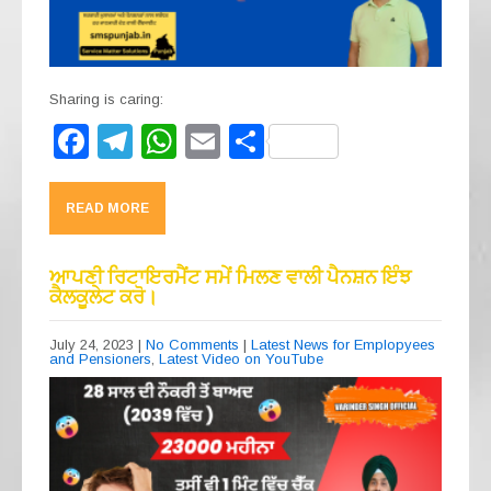
Sharing is caring:
F
T
W
E
S
a
el
h
m
h
c
e
at
ail
ar
READ MORE
e
gr
s
e
b
a
A
ਆਪਣੀ ਰਿਟਾਇਰਮੈਂਟ ਸਮੇਂ ਮਿਲਣ ਵਾਲੀ ਪੈਨਸ਼ਨ ਇੰਝ
ਕੈਲਕੂਲੇਟ ਕਰੋ।
o
m
p
o
p
July 24, 2023
|
No Comments
|
Latest News for Emplopyees
and Pensioners
,
Latest Video on YouTube
k