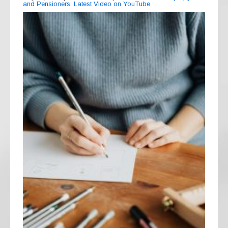
and Pensioners
,
Latest Video on YouTube
o
p
k