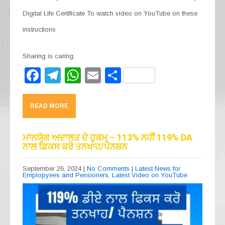
Digital Life Certificate To watch video on YouTube on these
instructions
Sharing is caring:
F
T
W
E
S
a
el
h
m
h
c
e
at
ail
ar
READ MORE
e
gr
s
e
b
a
A
ਮਾਨਯੋਗ ਅਦਾਲਤ ਦੇ ਹੁਕਮ – 113% ਨਹੀਂ 119% DA
ਨਾਲ ਫ਼ਿਕਸ ਕਰੋ ਤਨਖਾਹ/ਪੈਨਸ਼ਨ
o
m
p
o
p
September 26, 2024
|
No Comments
|
Latest News for
Emplopyees and Pensioners
,
Latest Video on YouTube
k