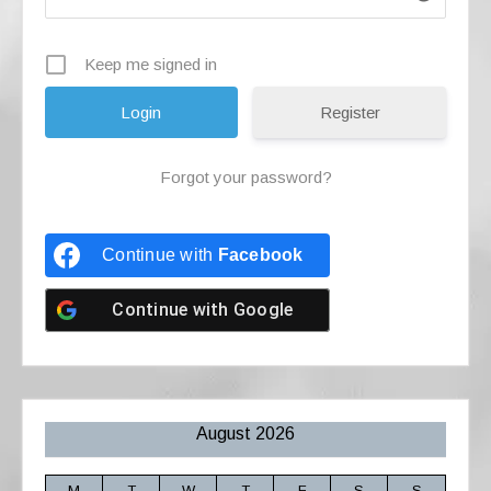
Keep me signed in
Register
Forgot your password?
Continue with
Facebook
Continue with
Google
August 2026
M
T
W
T
F
S
S