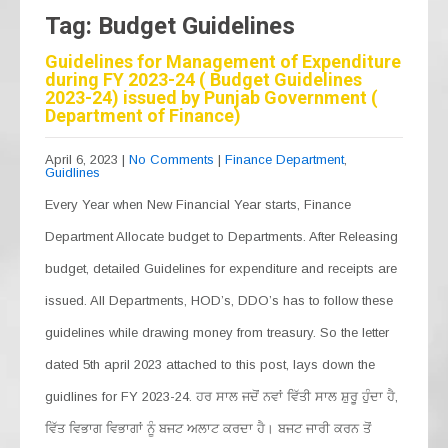
Tag: Budget Guidelines
Guidelines for Management of Expenditure
during FY 2023-24 ( Budget Guidelines
2023-24) issued by Punjab Government (
Department of Finance)
April 6, 2023
|
No Comments
|
Finance Department
,
Guidlines
Every Year when New Financial Year starts, Finance
Department Allocate budget to Departments. After Releasing
budget, detailed Guidelines for expenditure and receipts are
issued. All Departments, HOD’s, DDO’s has to follow these
guidelines while drawing money from treasury. So the letter
dated 5th april 2023 attached to this post, lays down the
guidlines for FY 2023-24. ਹਰ ਸਾਲ ਜਦੋਂ ਨਵਾਂ ਵਿੱਤੀ ਸਾਲ ਸ਼ੁਰੂ ਹੁੰਦਾ ਹੈ,
ਵਿੱਤ ਵਿਭਾਗ ਵਿਭਾਗਾਂ ਨੂੰ ਬਜਟ ਅਲਾਟ ਕਰਦਾ ਹੈ। ਬਜਟ ਜਾਰੀ ਕਰਨ ਤੋਂ