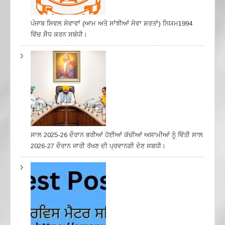
ਪੰਜਾਬ ਸਿਵਲ ਸੇਵਾਵਾਂ (ਆਮ ਅਤੇ ਸਾਂਝੀਆਂ ਸੇਵਾ ਸ਼ਰਤਾਂ) ਨਿਯਮ1994
ਵਿੱਚ ਸੇੋਧ ਕਰਨ ਸਬੰਧੀ।
ਸਾਲ 2025-26 ਦੌਰਾਨ ਭਰੀਆਂ ਹੋਈਆਂ ਕੱਚੀਆਂ ਅਸਾਮੀਆਂ ਨੂੰ ਵਿੱਤੀ ਸਾਲ
2026-27 ਦੌਰਾਨ ਜਾਰੀ ਰੱਖਣ ਦੀ ਪ੍ਰਵਾਨਗੀ ਦੇਣ ਸਬਧੀ।