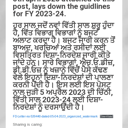
post, lays down the guidlines
for FY 2023-24.
ਹਰ ਸਾਲ ਜਦੋਂ ਨਵਾਂ ਵਿੱਤੀ ਸਾਲ ਸ਼ੁਰੂ ਹੁੰਦਾ
ਹੈ, ਵਿੱਤ ਵਿਭਾਗ ਵਿਭਾਗਾਂ ਨੂੰ ਬਜਟ
ਅਲਾਟ ਕਰਦਾ ਹੈ। ਬਜਟ ਜਾਰੀ ਕਰਨ ਤੋਂ
ਬਾਅਦ, ਖਰਚਿਆਂ ਅਤੇ ਰਸੀਦਾਂ ਲਈ
ਵਿਸਤ੍ਰਿਤ ਦਿਸ਼ਾ-ਨਿਰਦੇਸ਼ ਜਾਰੀ ਕੀਤੇ
ਜਾਂਦੇ ਹਨ। ਸਾਰੇ ਵਿਭਾਗਾਂ, ਐਚ.ਓ.ਡੀਜ਼,
ਡੀ.ਡੀ.ਓਜ਼ ਨੂੰ ਖਜ਼ਾਨੇ ਵਿੱਚੋਂ ਪੈਸੇ ਕੱਢਣ
ਵੇਲੇ ਇਹਨਾਂ ਦਿਸ਼ਾ-ਨਿਰਦੇਸ਼ਾਂ ਦੀ ਪਾਲਣਾ
ਕਰਨੀ ਪੈਂਦੀ ਹੈ। ਇਸ ਲਈ ਇਸ ਪੋਸਟ
ਨਾਲ ਜੁੜੀ 5 ਅਪ੍ਰੈਲ 2023 ਦੀ ਚਿੱਠੀ,
ਵਿੱਤੀ ਸਾਲ 2023-24 ਲਈ ਦਿਸ਼ਾ-
ਨਿਰਦੇਸ਼ਾਂ ਨੂੰ ਦਰਸਾਉਂਦੀ ਹੈ।
FD-Letter-no-539440-dated-05-04-2023_organized_watermark
Download
Sharing is caring: