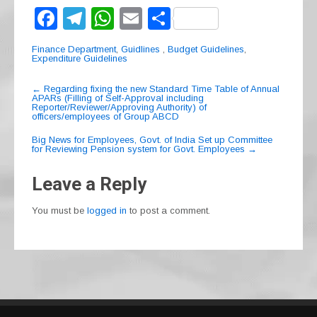
F
T
W
E
S
a
el
h
m
h
Finance Department
,
Guidlines
,
Budget Guidelines
,
c
e
at
ail
ar
Expenditure Guidelines
e
gr
s
e
Post
←
Regarding fixing the new Standard Time Table of Annual
APARs (Filling of Self-Approval including
navigation
b
a
A
Reporter/Reviewer/Approving Authority) of
officers/employees of Group ABCD
o
m
p
Big News for Employees, Govt. of India Set up Committee
o
p
for Reviewing Pension system for Govt. Employees
→
k
Leave a Reply
You must be
logged in
to post a comment.