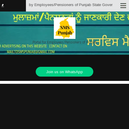
is an initiative by Employees/Pensioners of Punjab State Government for the
Portal for Employees/Pensioners of Punjab
Join us on WhatsApp