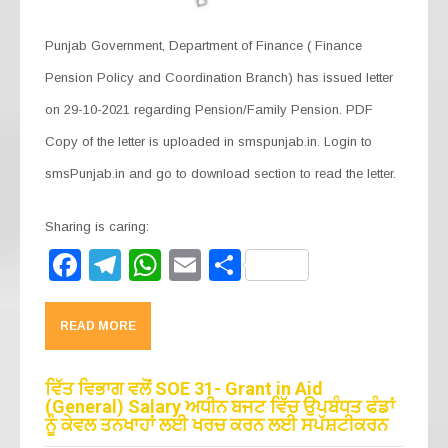
Punjab Government, Department of Finance ( Finance
Pension Policy and Coordination Branch) has issued letter
on 29-10-2021 regarding Pension/Family Pension. PDF
Copy of the letter is uploaded in smspunjab.in. Login to
smsPunjab.in and go to download section to read the letter.
Sharing is caring:
F
T
W
E
S
a
el
h
m
h
c
e
at
ail
ar
READ MORE
e
gr
s
e
b
a
A
ਵਿੱਤ ਵਿਭਾਗ ਵਲੋਂ SOE 31- Grant in Aid
(General) Salary ਅਧੀਨ ਬਜਟ ਵਿੱਚ ਉਪਬੰਧਤ ਫੰਡਾਂ
o
m
p
ਨੂੰ ਕੇਵਲ ਤਨਖਾਹਾਂ ਲਈ ਖਰਚ ਕਰਨ ਲਈ ਸਪੱਸ਼ਟੀਕਰਨ