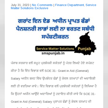
o
p
July 31, 2023
|
No Comments
|
Finance Department
,
Service
k
Matter Solutions Exclusive
ਪੰਜਾਬ ਸਰਕਾਰ ਵਲੋਂ ਸਮੂਹ ਪ੍ਰਬੰਧਕੀ ਸਕੱਤਰਾਂ ਨੂੰ ਪੱਤਰ ਲਿਖਦੇ ਹੋਏ ਸਪੱਸ਼ਟ
ਕੀਤਾ ਹੈ ਕਿ ਵਿੱਤ ਵਿਭਾਗ ਵਲੋਂ SOE 31- Grant in Aid (General)
Salary ਅਧੀਨ ਬਜਟ ਵਿੱਚ ਉਪਬੰਧਤ ਫੰਡਾਂ ਨੂੰ ਕੇਵਲ ਤਨਖਾਹਾਂ ਦੀ ਅਦਾਇਗੀ
ਲਈ ਹੀ ਵਰਤਿਆ ਜਾਵੇ। ਵਿੱਤ ਵਿਭਾਗ ਵਲੋਂ ਪ੍ਰਬੰਧਕੀ ਸਕੱਤਰਾਂ ਨੂੰ ਲਿਖਿਆ ਹੈ
ਕਿ ਉਹਨਾਂ ਅਧੀਨ ਆਉਂਦੇ ਅਦਾਰਿਆਂ ਨੂੰ ਹਦਾਇਤ ਕੀਤੀ ਜਾਵੇ ਕਿ SOE 31-
Grant in Aid (General) Salary ਪ੍ਰਾਪਤ ਫੰਡਾਂ ਨੂੰ ਕੇਵਲ ਤਨਖਾਹ ਦੀ