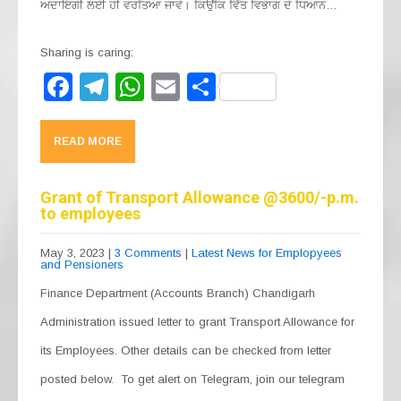
ਅਦਾਇਗੀ ਲਈ ਹੀ ਵਰਤਿਆ ਜਾਵੇ। ਕਿਉਂਕਿ ਵਿੱਤ ਵਿਭਾਗ ਦੇ ਧਿਆਨ…
Sharing is caring:
F
T
W
E
S
a
el
h
m
h
c
e
at
ail
ar
READ MORE
e
gr
s
e
b
a
A
Grant of Transport Allowance @3600/-p.m.
to employees
o
m
p
o
p
May 3, 2023
|
3 Comments
|
Latest News for Emplopyees
and Pensioners
k
Finance Department (Accounts Branch) Chandigarh
Administration issued letter to grant Transport Allowance for
its Employees. Other details can be checked from letter
posted below. To get alert on Telegram, join our telegram