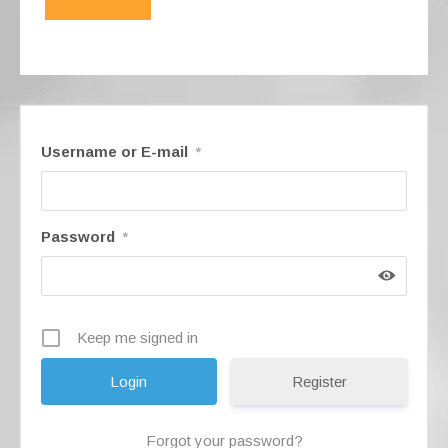
e
gr
s
e
b
a
A
o
m
p
o
p
k
Username or E-mail
*
Password
*
Keep me signed in
Register
Forgot your password?