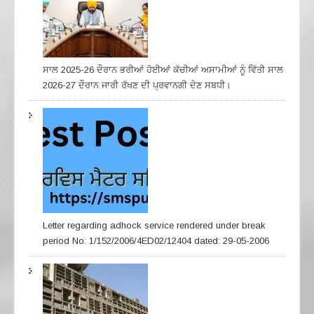
ਸਾਲ 2025-26 ਦੌਰਾਨ ਭਰੀਆਂ ਹੋਈਆਂ ਕੱਚੀਆਂ ਅਸਾਮੀਆਂ ਨੂੰ ਵਿੱਤੀ ਸਾਲ
2026-27 ਦੌਰਾਨ ਜਾਰੀ ਰੱਖਣ ਦੀ ਪ੍ਰਵਾਨਗੀ ਦੇਣ ਸਬਧੀ।
Letter regarding adhock service rendered under break
period No: 1/152/2006/4ED02/12404 dated: 29-05-2006