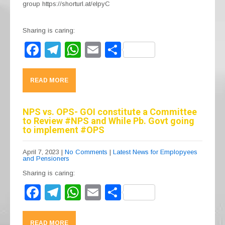
group https://shorturl.at/elpyC
Sharing is caring:
F
T
W
E
S
a
el
h
m
h
c
e
at
ail
ar
READ MORE
e
gr
s
e
b
a
A
NPS vs. OPS- GOI constitute a Committee
to Review #NPS and While Pb. Govt going
o
m
p
to implement #OPS
o
p
April 7, 2023
|
No Comments
|
Latest News for Emplopyees
k
and Pensioners
Sharing is caring:
F
T
W
E
S
a
el
h
m
h
c
e
at
ail
ar
READ MORE