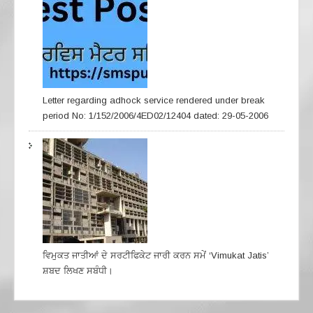
Letter regarding adhock service rendered under break
period No: 1/152/2006/4ED02/12404 dated: 29-05-2006
ਵਿਮੁਕਤ ਜਾਤੀਆਂ ਦੇ ਸਰਟੀਫਿਕੇਟ ਜਾਰੀ ਕਰਨ ਸਮੇਂ ‘Vimukat Jatis’
ਸ਼ਬਦ ਲਿਖਣ ਸਬੰਧੀ।