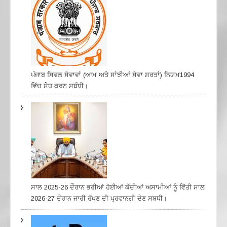
ਪੰਜਾਬ ਸਿਵਲ ਸੇਵਾਵਾਂ (ਆਮ ਅਤੇ ਸਾਂਝੀਆਂ ਸੇਵਾ ਸ਼ਰਤਾਂ) ਨਿਯਮ1994
ਵਿੱਚ ਸੇੋਧ ਕਰਨ ਸਬੰਧੀ।
ਸਾਲ 2025-26 ਦੌਰਾਨ ਭਰੀਆਂ ਹੋਈਆਂ ਕੱਚੀਆਂ ਅਸਾਮੀਆਂ ਨੂੰ ਵਿੱਤੀ ਸਾਲ
2026-27 ਦੌਰਾਨ ਜਾਰੀ ਰੱਖਣ ਦੀ ਪ੍ਰਵਾਨਗੀ ਦੇਣ ਸਬਧੀ।