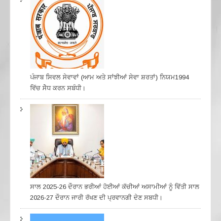
ਪੰਜਾਬ ਸਿਵਲ ਸੇਵਾਵਾਂ (ਆਮ ਅਤੇ ਸਾਂਝੀਆਂ ਸੇਵਾ ਸ਼ਰਤਾਂ) ਨਿਯਮ1994
ਵਿੱਚ ਸੇੋਧ ਕਰਨ ਸਬੰਧੀ।
ਸਾਲ 2025-26 ਦੌਰਾਨ ਭਰੀਆਂ ਹੋਈਆਂ ਕੱਚੀਆਂ ਅਸਾਮੀਆਂ ਨੂੰ ਵਿੱਤੀ ਸਾਲ
2026-27 ਦੌਰਾਨ ਜਾਰੀ ਰੱਖਣ ਦੀ ਪ੍ਰਵਾਨਗੀ ਦੇਣ ਸਬਧੀ।