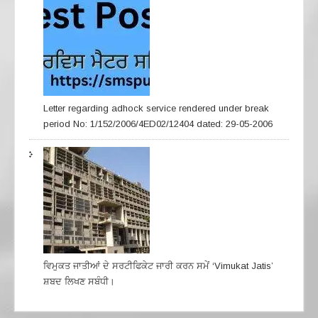
Letter regarding adhock service rendered under break
period No: 1/152/2006/4ED02/12404 dated: 29-05-2006
ਵਿਮੁਕਤ ਜਾਤੀਆਂ ਦੇ ਸਰਟੀਫਿਕੇਟ ਜਾਰੀ ਕਰਨ ਸਮੇਂ ‘Vimukat Jatis’
ਸ਼ਬਦ ਲਿਖਣ ਸਬੰਧੀ।