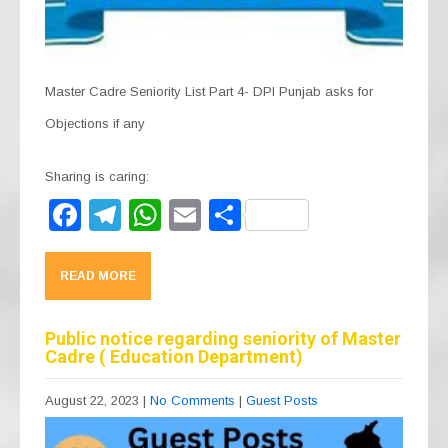
Master Cadre Seniority List Part 4- DPI Punjab asks for
Objections if any
Sharing is caring:
F
T
W
E
S
a
el
h
m
h
c
e
at
ail
ar
READ MORE
e
gr
s
e
b
a
A
Public notice regarding seniority of Master
Cadre ( Education Department)
o
m
p
o
p
August 22, 2023
|
No Comments
|
Guest Posts
k