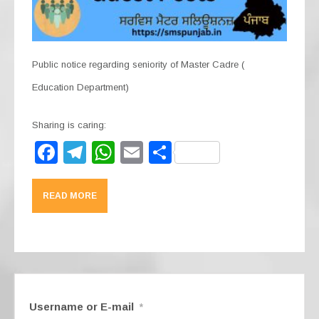
Public notice regarding seniority of Master Cadre (
Education Department)
Sharing is caring:
F
T
W
E
S
a
el
h
m
h
c
e
at
ail
ar
READ MORE
e
gr
s
e
b
a
A
o
m
p
o
p
k
Username or E-mail
*