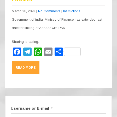
March 28, 2023
|
No Comments
|
Instructions
Government of india, Ministry of Finance has extended last
date for linking of Adhaar with PAN
Sharing is caring:
F
T
W
E
S
a
el
h
m
h
c
e
at
ail
ar
READ MORE
e
gr
s
e
b
a
A
o
m
p
o
p
k
Username or E-mail
*