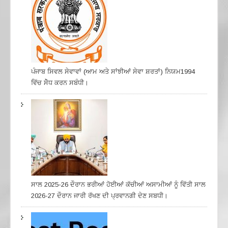
ਪੰਜਾਬ ਸਿਵਲ ਸੇਵਾਵਾਂ (ਆਮ ਅਤੇ ਸਾਂਝੀਆਂ ਸੇਵਾ ਸ਼ਰਤਾਂ) ਨਿਯਮ1994
ਵਿੱਚ ਸੇੋਧ ਕਰਨ ਸਬੰਧੀ।
ਸਾਲ 2025-26 ਦੌਰਾਨ ਭਰੀਆਂ ਹੋਈਆਂ ਕੱਚੀਆਂ ਅਸਾਮੀਆਂ ਨੂੰ ਵਿੱਤੀ ਸਾਲ
2026-27 ਦੌਰਾਨ ਜਾਰੀ ਰੱਖਣ ਦੀ ਪ੍ਰਵਾਨਗੀ ਦੇਣ ਸਬਧੀ।