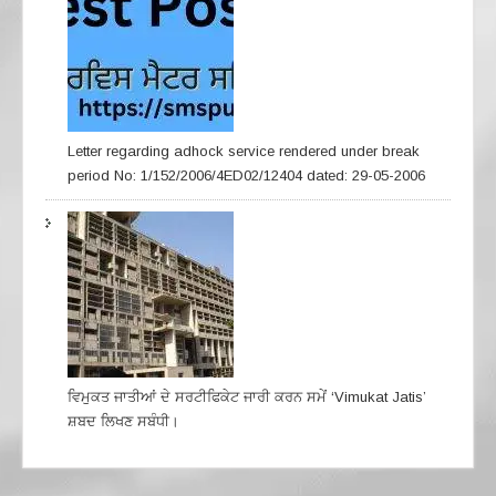
Letter regarding adhock service rendered under break
period No: 1/152/2006/4ED02/12404 dated: 29-05-2006
ਵਿਮੁਕਤ ਜਾਤੀਆਂ ਦੇ ਸਰਟੀਫਿਕੇਟ ਜਾਰੀ ਕਰਨ ਸਮੇਂ ‘Vimukat Jatis’
ਸ਼ਬਦ ਲਿਖਣ ਸਬੰਧੀ।