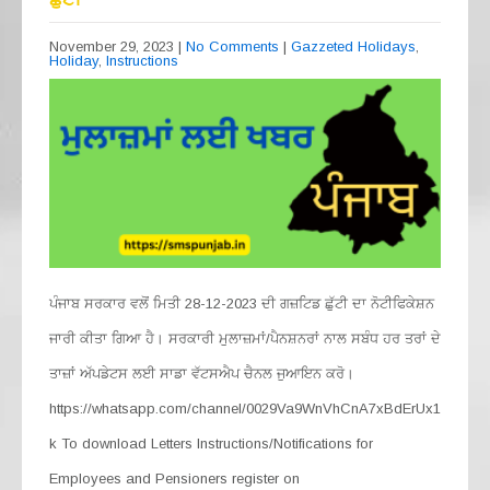
November 29, 2023
|
No Comments
|
Gazzeted Holidays
,
Holiday
,
Instructions
ਪੰਜਾਬ ਸਰਕਾਰ ਵਲੋਂ ਮਿਤੀ 28-12-2023 ਦੀ ਗਜ਼ਟਿਡ ਛੁੱਟੀ ਦਾ ਨੋਟੀਫਿਕੇਸ਼ਨ
ਜਾਰੀ ਕੀਤਾ ਗਿਆ ਹੈ। ਸਰਕਾਰੀ ਮੁਲਾਜ਼ਮਾਂ/ਪੈਨਸ਼ਨਰਾਂ ਨਾਲ ਸਬੰਧ ਹਰ ਤਰਾਂ ਦੇ
ਤਾਜ਼ਾਂ ਅੱਪਡੇਟਸ ਲਈ ਸਾਡਾ ਵੱਟਸਐਪ ਚੈਨਲ ਜੁਆਇਨ ਕਰੋ।
https://whatsapp.com/channel/0029Va9WnVhCnA7xBdErUx1
k To download Letters Instructions/Notifications for
Employees and Pensioners register on