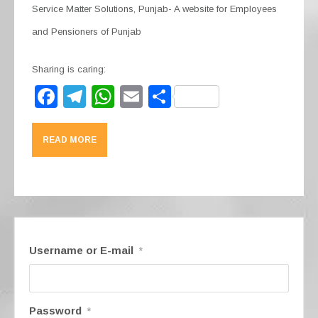
o
p
Service Matter Solutions, Punjab- A website for Employees
k
and Pensioners of Punjab
Sharing is caring:
F
T
W
E
S
a
el
h
m
h
c
e
at
ail
ar
READ MORE
e
gr
s
e
b
a
A
o
m
p
o
p
k
Username or E-mail
*
Password
*