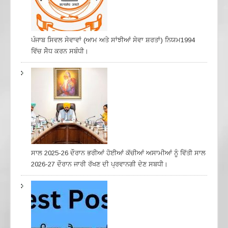
ਪੰਜਾਬ ਸਿਵਲ ਸੇਵਾਵਾਂ (ਆਮ ਅਤੇ ਸਾਂਝੀਆਂ ਸੇਵਾ ਸ਼ਰਤਾਂ) ਨਿਯਮ1994
ਵਿੱਚ ਸੇੋਧ ਕਰਨ ਸਬੰਧੀ।
ਸਾਲ 2025-26 ਦੌਰਾਨ ਭਰੀਆਂ ਹੋਈਆਂ ਕੱਚੀਆਂ ਅਸਾਮੀਆਂ ਨੂੰ ਵਿੱਤੀ ਸਾਲ
2026-27 ਦੌਰਾਨ ਜਾਰੀ ਰੱਖਣ ਦੀ ਪ੍ਰਵਾਨਗੀ ਦੇਣ ਸਬਧੀ।