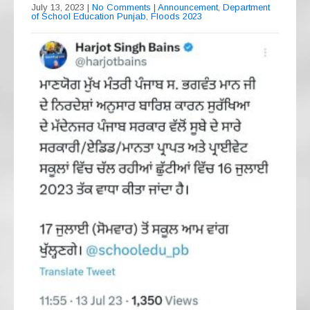
o
p
July 13, 2023
|
No Comments
|
Announcement
,
Department
of School Education Punjab
,
Floods 2023
k