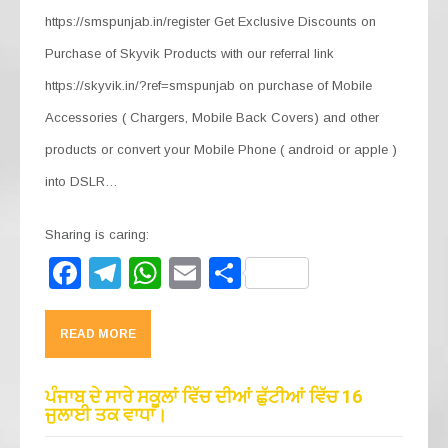
https://smspunjab.in/register Get Exclusive Discounts on
Purchase of Skyvik Products with our referral link
https://skyvik.in/?ref=smspunjab on purchase of Mobile
Accessories ( Chargers, Mobile Back Covers) and other
products or convert your Mobile Phone ( android or apple )
into DSLR…
Sharing is caring:
F
T
W
E
S
a
el
h
m
h
c
e
at
ail
ar
READ MORE
e
gr
s
e
b
a
A
ਪੰਜਾਬ ਦੇ ਸਾਰੇ ਸਕੂਲਾਂ ਵਿੱਚ ਦੀਆਂ ਛੁੱਟੀਆਂ ਵਿੱਚ 16
ਜੁਲਾਈ ਤਕ ਵਾਧਾ।
o
m
p