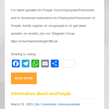
For latest updates for Punjab Govt Employees/Pensioners
and to download instructions for Employees/Pensioners of
Punjab, kindly register on smspunjab.in. to get latest
updates on mobile, join our Telegram Group.
https://t.me/VarinderSinghOfficial
Sharing is caring:
F
T
W
E
S
a
el
h
m
h
c
e
at
ail
ar
READ MORE
e
gr
s
e
b
a
A
Information about smsPunjab
o
m
p
March 31, 2023
|
No Comments
|
Announcement