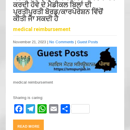
ਕਰਦੀ ਹੋਵੇ ਦੇ ਮੈਡੀਕਲ ਬਿਲਾਂ ਦੀ
ਪ੍ਰਤੀਪੂਰਤੀ ਬੋਰਡ/ਕਾਰਪੋਰੇਸ਼ਨ ਵਿੱਚੋਂ
ਕੀਤੀ ਜਾ ਸਕਦੀ ਹੈ
medical reimbursement
November 21, 2023
|
No Comments
|
Guest Posts
medical reimbursement
Sharing is caring:
F
T
W
E
S
a
el
h
m
h
c
e
at
ail
ar
READ MORE