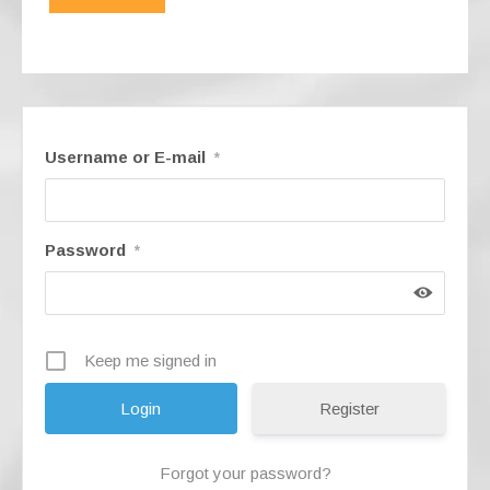
e
gr
s
e
b
a
A
o
m
p
o
p
k
Username or E-mail
*
Password
*
Keep me signed in
Register
Forgot your password?