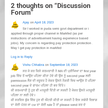
o
m
p
2 thoughts on “
Discussion
o
p
Forum
”
k
Ajay
on
April 18, 2023
Sir I worked in puda semi govt department or i
applied through proper channel in Markfed (as per
instructions of advertisement having experience based
jobs). My concern is regarding pay protection protection .
May I get pay protection in markfed
Log in to Reply
Vishu Chhabra
on
September 18, 2023
ਸਰ ਜੇ ਕਰ ਕਿਸੇ ਕਰਮਚਾਰੀ ਨੇ MA ਦੀ ਪ੍ਰੀਖਿਆ ਦਾ first year
job ਵਿੱਚ ਤੋਂ ਆਉਣ ਪਹਿਲਾ ਕੀਤਾ ਹੋਵੇ ਕੀ ਉਸ ਨੂੰ second year ਲਈ
permission ਲੈਣ ਦੀ ਜਰੂਰਤ ਹੈ ਜੇਕਰ ਉਸਨੇ ਨੌਕਰੀ ਵਿਚ ਆਉਣ ਤੋਂ ਪਹਿਲਾ
second year ਦੇ ਫਾਰਮ ਪਹਿਲਾ ਹੀ ਭਰ ਦਿੱਤੇ l
ਕੀ ਕਰਮਚਾਰੀ ਨੂੰ ਹੁਣ ਵੀ ਮਨਜੂਰੀ ਦਿੱਤੀ ਜਾ ਸਕਦੀ ਹੈ ਜੇਕਰ ਉਸਨੇ ਮਨਜ਼ੂਰੀ
ਪਹਿਲਾ ਨਾ ਲਈ ਹੋਵੇ l
ਕੀ ਸਰਵਿਸ ਬੁੱਕ ਵਿੱਚ ਹੁਣ ਵੀ ਐਂਟਰੀ ਕੀਤੀ ਜਾ ਸਕਦੀ ਹੈ ਇਸ ਸਬੰਧੀ ਵਿਭਾਗ
ਦਾ ਕੋਈ ਪੱਤਰ ਜਾ csr ਦਾ ਕੋਈ rule ਹੈ ਤਾਂ please send ਕਰ ਦੋ