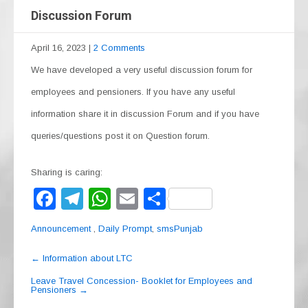
Discussion Forum
April 16, 2023
|
2 Comments
We have developed a very useful discussion forum for
employees and pensioners. If you have any useful
information share it in discussion Forum and if you have
queries/questions post it on Question forum.
Sharing is caring:
F
T
W
E
S
a
el
h
m
h
Announcement
,
Daily Prompt
,
smsPunjab
c
e
at
ail
ar
Post
e
gr
s
e
←
Information about LTC
navigation
b
a
A
Leave Travel Concession- Booklet for Employees and
Pensioners
→