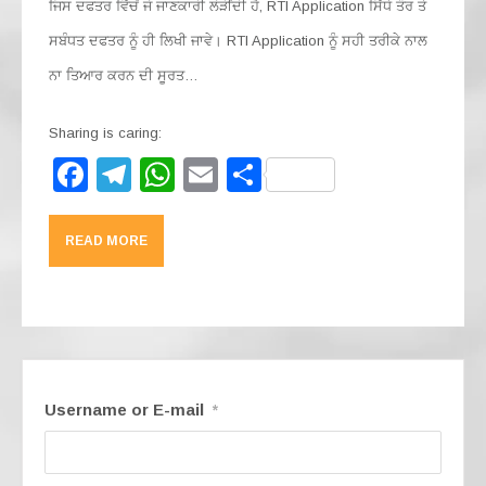
ਜਿਸ ਦਫਤਰ ਵਿੱਚੋਂ ਜੋ ਜਾਣਕਾਰੀ ਲੋੜੀਂਦੀ ਹੈ, RTI Application ਸਿੱਧੇ ਤੌਰ ਤੇ
ਸਬੰਧਤ ਦਫਤਰ ਨੂੰ ਹੀ ਲਿਖੀ ਜਾਵੇ। RTI Application ਨੂੰ ਸਹੀ ਤਰੀਕੇ ਨਾਲ
ਨਾ ਤਿਆਰ ਕਰਨ ਦੀ ਸੂਰਤ…
Sharing is caring:
F
T
W
E
S
a
el
h
m
h
c
e
at
ail
ar
READ MORE
e
gr
s
e
b
a
A
o
m
p
o
p
k
Username or E-mail
*