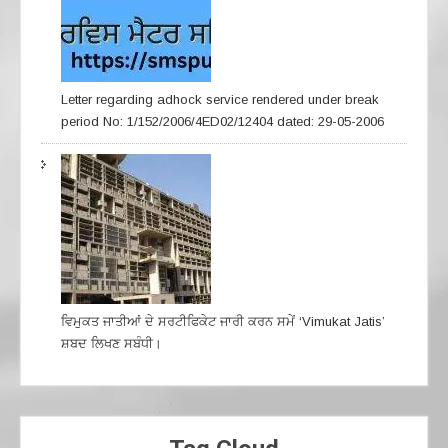
Letter regarding adhock service rendered under break
period No: 1/152/2006/4ED02/12404 dated: 29-05-2006
ਵਿਮੁਕਤ ਜਾਤੀਆਂ ਦੇ ਸਰਟੀਫਿਕੇਟ ਜਾਰੀ ਕਰਨ ਸਮੇਂ ‘Vimukat Jatis’
ਸ਼ਬਦ ਲਿਖਣ ਸਬੰਧੀ।