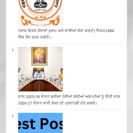
ਪੰਜਾਬ ਸਿਵਲ ਸੇਵਾਵਾਂ (ਆਮ ਅਤੇ ਸਾਂਝੀਆਂ ਸੇਵਾ ਸ਼ਰਤਾਂ) ਨਿਯਮ1994
ਵਿੱਚ ਸੇੋਧ ਕਰਨ ਸਬੰਧੀ।
ਸਾਲ 2025-26 ਦੌਰਾਨ ਭਰੀਆਂ ਹੋਈਆਂ ਕੱਚੀਆਂ ਅਸਾਮੀਆਂ ਨੂੰ ਵਿੱਤੀ ਸਾਲ
2026-27 ਦੌਰਾਨ ਜਾਰੀ ਰੱਖਣ ਦੀ ਪ੍ਰਵਾਨਗੀ ਦੇਣ ਸਬਧੀ।