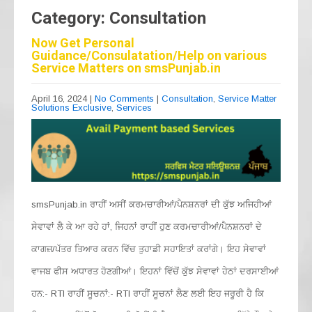
Category: Consultation
Now Get Personal
Guidance/Consulatation/Help on various
Service Matters on smsPunjab.in
April 16, 2024
|
No Comments
|
Consultation
,
Service Matter
Solutions Exclusive
,
Services
smsPunjab.in ਰਾਹੀਂ ਅਸੀਂ ਕਰਮਚਾਰੀਆਂ/ਪੈਨਸ਼ਨਰਾਂ ਦੀ ਕੁੱਝ ਅਜਿਹੀਆਂ
ਸੇਵਾਵਾਂ ਲੈ ਕੇ ਆ ਰਹੇ ਹਾਂ, ਜਿਹਨਾਂ ਰਾਹੀਂ ਹੁਣ ਕਰਮਚਾਰੀਆਂ/ਪੈਨਸ਼ਨਰਾਂ ਦੇ
ਕਾਗਜ਼/ਪੱਤਰ ਤਿਆਰ ਕਰਨ ਵਿੱਚ ਤੁਹਾਡੀ ਸਹਾਇਤਾਂ ਕਰਾਂਗੇ। ਇਹ ਸੇਵਾਵਾਂ
ਵਾਜਬ ਫੀਸ ਅਧਾਰਤ ਹੋਣਗੀਆਂ। ਇਹਨਾਂ ਵਿੱਚੋਂ ਕੁੱਝ ਸੇਵਾਵਾਂ ਹੇਠਾਂ ਦਰਸਾਈਆਂ
ਹਨ:- RTI ਰਾਹੀਂ ਸੂਚਨਾਂ:- RTI ਰਾਹੀਂ ਸੂਚਨਾਂ ਲੈਣ ਲਈ ਇਹ ਜਰੂਰੀ ਹੈ ਕਿ