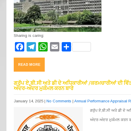
Sharing is caring:
F
T
W
E
S
a
el
h
m
h
c
e
at
ail
ar
READ MORE
e
gr
s
e
b
a
A
ਗਰੁੱਪ ਏ,ਬੀ.ਸੀ ਅਤੇ ਡੀ ਦੇ ਅਧਿਕਾਰੀਆਂ /ਕਰਮਚਾਰੀਆਂ ਦੀ ਵਿੱ
ਅੰਦਰ-ਅੰਦਰ ਮੁਕੰਮਲ ਕਰਨ ਬਾਰੇ
o
m
p
o
p
January 14, 2025
|
No Comments
|
Annual Performance Appraisal 
k
ਗਰੁੱਪ ਏ,ਬੀ.ਸੀ ਅਤੇ ਡੀ ਦੇ 
ਅੰਦਰ-ਅੰਦਰ ਮੁਕੰਮਲ ਕਰਨ ਬ