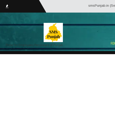
smsPunjab.in (Service Matter S
Portal for Employees/Pensioners of Punjab