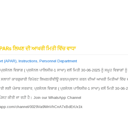
 APARs ਲਿਖਣ ਦੀ ਆਖਰੀ ਮਿਤੀ ਵਿੱਚ ਵਾਧਾ
rt (APAR)
,
Instructions
,
Personnel Department
ਪ੍ਰਸੋਨਲ ਵਿਭਾਗ ( ਪ੍ਰਸੋਨਲ ਪਾਲਿਸੀਜ਼-1 ਸਾਖਾ) ਵਲੋਂ ਮਿਤੀ 30-06-2025 ਨੂੰ ਸਮੂਹ ਵਿਭਾਗਾਂ ਨੂ
ਏ ਸਲਾਨਾਂ ਕਾਰਗੁਜ਼ਾਰੀ ਰਿਪੋਰਟ ਲਿਖਣ/ਰੀਵੀਊ ਕਰਨ/ਪ੍ਰਵਾਨ ਕਰਨ ਦੀਆਂ ਆਖਰੀ ਮਿਤੀਆਂ ਵਿੱਚ 
ਾਰੀ ਲਈ ਪੰਜਾਬ ਸਰਕਾਰ, ਪ੍ਰਸੋਨਲ ਵਿਭਾਗ ( ਪ੍ਰਸੋਨਲ ਪਾਲਿਸੀਜ਼-1 ਸਾਖਾ) ਵਲੋਂ ਮਿਤੀ 30-06-20
 ਪੋਸਟ ਕੀਤੀ ਜਾ ਰਹੀ ਹੈ। Join our WhatsApp Channel
tsapp.com/channel/0029Va9WnVhCnA7xBdErUx1k