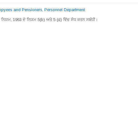
lopyees and Pensioners
,
Personnel Department
ਵਾ ਨਿਯਮ, 1963 ਦੇ ਨਿਯਮ 5(b) ਅਤੇ 5 (d) ਵਿੱਚ ਸੋਧ ਕਰਨ ਸਬੰਧੀ।