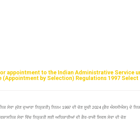
 for appointment to the Indian Administrative Service 
ce (Appointment by Selection) Regulations 1997 Select 
ਸਨਿਕ ਸੇਵਾ (ਚੋਣ ਦੁਆਰਾ ਨਿਯੁਕਤੀ) ਨਿਯਮ 1997 ਦੀ ਚੋਣ ਸੂਚੀ 2024 (ਗੈਰ ਐਸਸੀਐਸ) ਦੇ ਨਿਯ
੍ਰਸ਼ਾਸਨਿਕ ਸੇਵਾ ਵਿੱਚ ਨਿਯੁਕਤੀ ਲਈ ਅਧਿਕਾਰੀਆਂ ਦੀ ਗੈਰ-ਰਾਜੀ ਸਿਵਲ ਸੇਵਾ ਦੀ ਚੋਣ