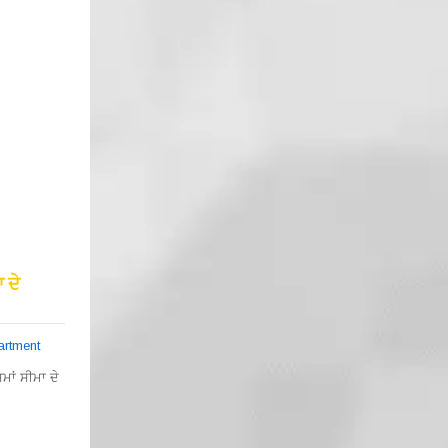
 ਦੇ
artment
ਮਾਂ ਸੀਮਾ ਦੇ