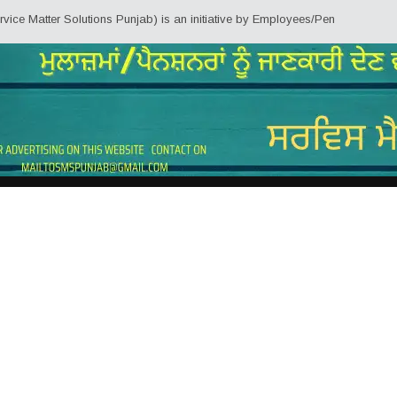
olutions Punjab) is an initiative by Employees/Pensioners of Punjab State G