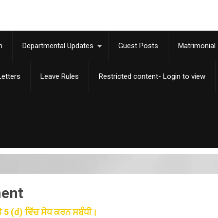
m
Departmental Updates
Guest Posts
Matrimonial
etters
Leave Rules
Restricted content- Login to view
ment
ੇ 5 (d) ਵਿੱਚ ਸੋਧ ਕਰਨ ਸਬੰਧੀ।