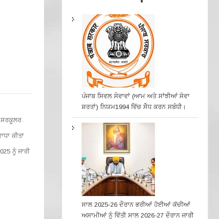
ਪੰਜਾਬ ਸਿਵਲ ਸੇਵਾਵਾਂ (ਆਮ ਅਤੇ ਸਾਂਝੀਆਂ ਸੇਵਾ
ਸ਼ਰਤਾਂ) ਨਿਯਮ1994 ਵਿੱਚ ਸੇੋਧ ਕਰਨ ਸਬੰਧੀ।
ੰ ਸਰਕੂਲਰ
ਵਾਧਾ ਕੀਤਾ
25 ਨੂੰ ਜਾਰੀ
ਸਾਲ 2025-26 ਦੌਰਾਨ ਭਰੀਆਂ ਹੋਈਆਂ ਕੱਚੀਆਂ
ਅਸਾਮੀਆਂ ਨੂੰ ਵਿੱਤੀ ਸਾਲ 2026-27 ਦੌਰਾਨ ਜਾਰੀ