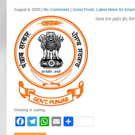
August 6, 2025
|
No Comments
|
Guest Posts
,
Latest News for Emp
ਪੰਜਾਬ ਰਾਜ (ਗਰੁੱਪ ਡੀ) ਸੇ
Sharing is caring:
F
T
W
E
S
a
el
h
m
h