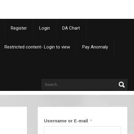
p
Register
Login
DA Chart
Restricted content- Login to view
Pay Anomaly
Username or E-mail
*