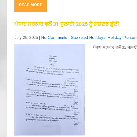
c
e
at
ail
ar
READ MORE
e
gr
s
e
b
a
A
ਪੰਜਾਬ ਸਰਕਾਰ ਵਲੋਂ 31 ਜੁਲਾਈ 2025 ਨੂੰ ਗਜ਼ਟਡ ਛੁੱਟੀ
o
m
p
July 29, 2025
|
No Comments
|
Gazzeted Holidays
,
Holiday
,
Person
o
p
ਪੰਜਾਬ ਸਰਕਾਰ ਵਲੋਂ 31 ਜੁਲਾਈ
k