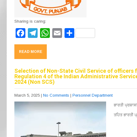
Sharing is caring:
F
T
W
E
S
a
el
h
m
h
c
e
at
ail
ar
READ MORE
e
gr
s
e
b
a
A
Selection of Non-State Civil Service of officers
Regulation 4 of the Indian Administrative Servi
o
m
p
2024 (Non SCS)
o
p
March 5, 2025
|
No Comments
|
Personnel Department
k
ਭਾਰਤੀ ਪ੍ਰਸ਼ਾ
ਤਹਿਤ ਭਾਰਤੀ ਪ