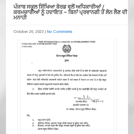
ਪੰਜਾਬ ਸਕੂਲ ਸਿੱਖਿਆ ਬੋਰਡ ਵਲੋਂ ਅਧਿਕਾਰੀਆਂ /
ਕਰਮਚਾਰੀਆਂ ਨੂੰ ਹਦਾਇਤ – ਬਿਨਾਂ ਪ੍ਰਵਾਨਗੀ ਤੋਂ ਲੋਨ ਲੈਣ ਦੀ
ਮਨਾਹੀ
October 20, 2023
|
No Comments