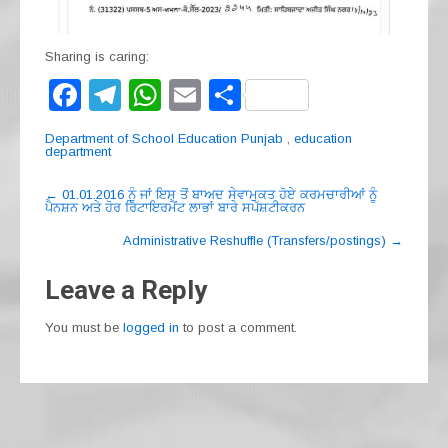
Sharing is caring:
F
T
W
E
S
a
el
h
m
h
Department of School Education Punjab
,
education
c
e
at
ail
ar
department
e
gr
s
e
Post
←
01.01.2016 ਨੂੰ ਜਾਂ ਇਸ ਤੋਂ ਬਾਅਦ ਸੇਵਾਮੁਕਤ ਹੋਏ ਕਰਮਚਾਰੀਆਂ ਨੂੰ
ਪੈਨਸ਼ਨ ਅਤੇ ਹੋਰ ਰਿਟਾਇਰਮੈਂਟ ਲਾਭਾਂ ਬਾਰੇ ਸਪੱਸ਼ਟੀਕਰਨ
navigation
b
a
A
Administrative Reshuffle (Transfers/postings)
→
o
m
p
o
p
Leave a Reply
k
You must be
logged in
to post a comment.