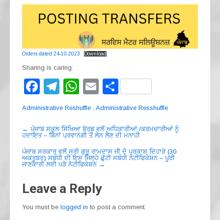
Orders dated 24-10-2023
Download
Sharing is caring:
F
T
W
E
S
a
el
h
m
h
Administrative Reshuffle
,
Administrative Resshuffle
c
e
at
ail
ar
Post
e
gr
s
e
←
ਪੰਜਾਬ ਸਕੂਲ ਸਿੱਖਿਆ ਬੋਰਡ ਵਲੋਂ ਅਧਿਕਾਰੀਆਂ /ਕਰਮਚਾਰੀਆਂ ਨੂੰ
ਹਦਾਇਤ – ਬਿਨਾਂ ਪ੍ਰਵਾਨਗੀ ਤੋਂ ਲੋਨ ਲੈਣ ਦੀ ਮਨਾਹੀ
navigation
b
a
A
ਪੰਜਾਬ ਸਰਕਾਰ ਵਲੋਂ ਸ੍ਰੀ ਗੁਰੂ ਰਾਮਦਾਸ ਜੀ ਦੇ ਪ੍ਰਕਾਸ਼ ਦਿਹਾੜੇ (30
ਅਕਤੂਬਰ) ਸਬੰਧੀ ਦੀ ਇਸ ਜਿਲ੍ਹੇ ਛੁੱਟੀ ਸਬੰਧੀ ਨੋਟੀਫਿਕੇਸ਼ਨ – ਪੂਰੀ
o
m
p
ਜਾਣਕਾਰੀ ਲਈ ਪੜੋ ਨੋਟੀਫਿਕੇਸ਼ਨ
→
o
p
Leave a Reply
k
You must be
logged in
to post a comment.