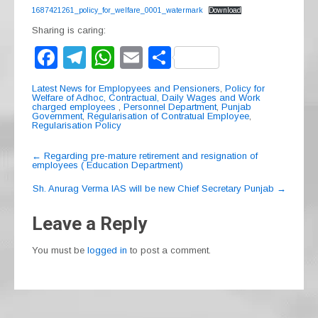
1687421261_policy_for_welfare_0001_watermark
Download
Sharing is caring:
F
T
W
E
S
a
el
h
m
h
Latest News for Emplopyees and Pensioners
,
Policy for
c
e
at
ail
ar
Welfare of Adhoc, Contractual, Daily Wages and Work
charged employees
,
Personnel Department
,
Punjab
Government
,
Regularisation of Contratual Employee
,
e
gr
s
e
Regularisation Policy
b
a
A
Post
←
Regarding pre-mature retirement and resignation of
o
m
p
employees ( Education Department)
navigation
o
p
Sh. Anurag Verma IAS will be new Chief Secretary Punjab
→
k
Leave a Reply
You must be
logged in
to post a comment.