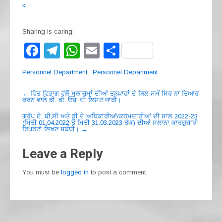
k
Sharing is caring:
F
T
W
E
S
a
el
h
m
h
Personnel Department
,
Personnel Department
c
e
at
ail
ar
Post
e
gr
s
e
←
ਵਿੱਤ ਵਿਭਾਗ ਵੱਲੋਂ ਮੁਲਾਜ਼ਮਾਂ ਦੀਆਂ ਤਨਖ਼ਾਹਾਂ ਦੇ ਬਿਲ ਸਮੇਂ ਸਿਰ ਨਾ ਤਿਆਰ
ਕਰਨ ਵਾਲੇ ਡੀ. ਡੀ. ਓਜ਼. ਦੀ ਲਿਸਟ ਜਾਰੀ।
navigation
b
a
A
ਗਰੁੱਪ ਏ, ਬੀ,ਸੀ ਅਤੇ ਡੀ ਦੇ ਅਧਿਕਾਰੀਆਂ/ਕਰਮਚਾਰੀਆਂ ਦੀ ਸਾਲ 2022-23
(ਮਿਤੀ 01.04.2022 ਤੋਂ ਮਿਤੀ 31.03.2023 ਤੱਕ) ਦੀਆਂ ਸਲਾਨਾ ਕਾਰਗੁਜਾਰੀ
o
m
p
ਰਿਪੋਰਟਾਂ ਲਿਖਣ ਸਬੰਧੀ।
→
o
p
Leave a Reply
k
You must be
logged in
to post a comment.