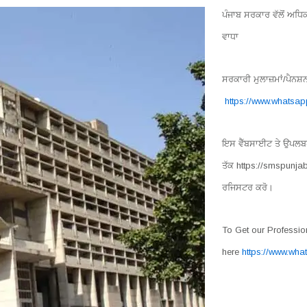
ਪੰਜਾਬ ਸਰਕਾਰ ਵੱਲੋਂ ਅ
ਵਾਧਾ
ਸਰਕਾਰੀ ਮੁਲਾਜ਼ਮਾਂ/ਪੈਨਸ
https://www.whats
ਇਸ ਵੈੱਬਸਾਈਟ ਤੇ ਉਪਲਬਧ 
ਤੱਕ https://smspunjab
ਰਜਿਸਟਰ ਕਰੋ।
To Get our Professi
here
https://www.wh