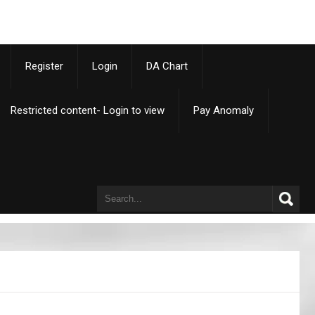
p
Register
Login
DA Chart
Restricted content- Login to view
Pay Anomaly