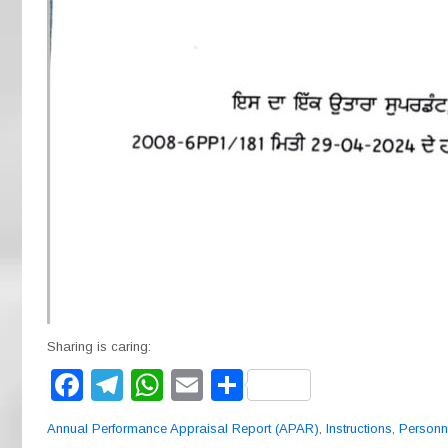
Sharing is caring:
F
T
W
E
S
a
el
h
m
h
Annual Performance Appraisal Report (APAR)
,
Instructions
,
Personn