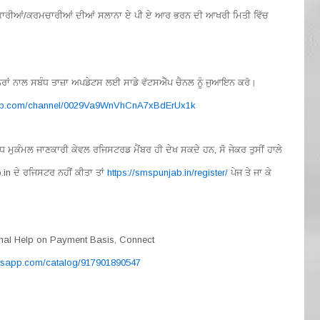
ਧਿਕਾਰੀਆਂ/ਕਰਮਚਾਰੀਆਂ ਦੀਆਂ ਸਲਾਨਾ ਏ ਪੀ ਏ ਆਰ ਭਰਨ ਦੀ ਆਖਰੀ ਮਿਤੀ ਵਿੱਚ
਼ਨਰਾਂ ਨਾਲ ਸਬੰਧ ਤਾਜ਼ਾ ਅਪਡੇਟਸ ਲਈ ਸਾਡੇ ਵੱਟਸਐੱਪ ਚੈਨਲ ਨੂੰ ਜੁਆਇਨ ਕਰੋ।
app.com/channel/0029Va9WnVhCnA7xBdErUx1k
ਮੁਕੰਮਲ ਜਾਣਕਾਰੀ ਕੇਵਲ ਰਜਿਸਟਰਡ ਮੈਂਬਰ ਹੀ ਦੇਖ ਸਕਦੇ ਹਨ, ਸੋ ਜੇਕਰ ਤੁਸੀਂ ਹਾਲੇ
.in ਦੇ ਰਜਿਸਟਰ ਨਹੀਂ ਕੀਤਾ ਤਾਂ
https://smspunjab.in/register/
ਪੇਜ ਤੇ ਜਾ ਕੇ
onal Help on Payment Basis, Connect
atsapp.com/catalog/917901890547