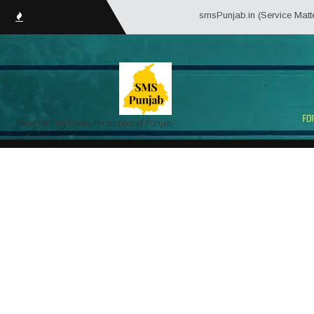
smsPunjab.in (Service Matter Solutions P
Portal for Employees/Pensioners of Punjab