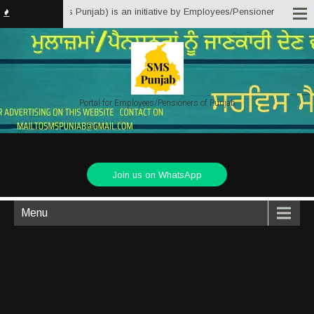
tter Solutions Punjab) is an initiative by Employees/Pensioners of Punjab S
Portal for Employees/Pensioners of Punjab
Join us on WhatsApp
Menu