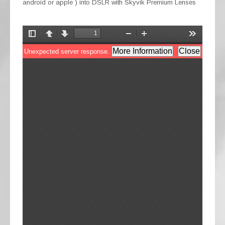
android or apple ) into DSLR with Skyvik Premium Lenses