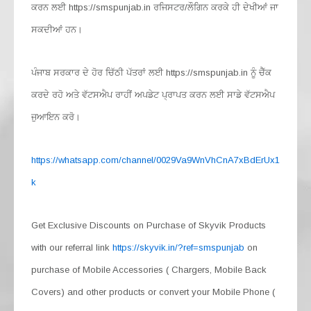
ਕਰਨ ਲਈ https://smspunjab.in ਰਜਿਸਟਰ/ਲੌਗਿਨ ਕਰਕੇ ਹੀ ਦੇਖੀਆਂ ਜਾ
ਸਕਦੀਆਂ ਹਨ।
ਪੰਜਾਬ ਸਰਕਾਰ ਦੇ ਹੋਰ ਚਿੱਠੀ ਪੱਤਰਾਂ ਲਈ https://smspunjab.in ਨੂੰ ਚੈੱਕ
ਕਰਦੇ ਰਹੋ ਅਤੇ ਵੱਟਸਐਪ ਰਾਹੀਂ ਅਪਡੇਟ ਪ੍ਰਾਪਤ ਕਰਨ ਲਈ ਸਾਡੇ ਵੱਟਸਐਪ
ਜੁਆਇਨ ਕਰੋ।
https://whatsapp.com/channel/0029Va9WnVhCnA7xBdErUx1
k
Get Exclusive Discounts on Purchase of Skyvik Products
with our referral link
https://skyvik.in/?ref=smspunjab
on
purchase of Mobile Accessories ( Chargers, Mobile Back
Covers) and other products or convert your Mobile Phone (