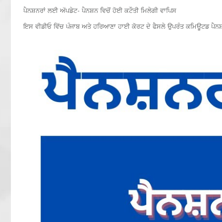
ਪੈਨਸ਼ਨਰਾਂ ਲਈ ਅੱਪਡੇਟ- ਪੈਨਸ਼ਨ ਵਿਚੋਂ ਹੋਈ ਕਟੌਤੀ ਮਿਲੇਗੀ ਵਾਪਿਸ
ਇਸ ਵੀਡੀਓ ਵਿੱਚ ਪੰਜਾਬ ਅਤੇ ਹਰਿਆਣਾ ਹਾਈ ਕੋਰਟ ਦੇ ਫੈਸਲੇ ਉਪਰੰਤ ਕਮਿਊਟਡ ਪੈਨਸ਼ਨ 