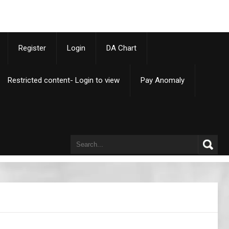
p
Register
Login
DA Chart
Restricted content- Login to view
Pay Anomaly