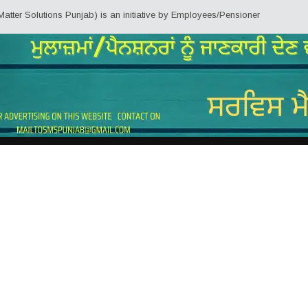
olutions Punjab) is an initiative by Employees/Pensioners of Punjab State G