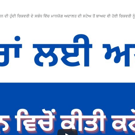
ਦੀ ਹੁੰਦੀ ਰਿਕਵਰੀ ਦੇ ਸਬੰਧ ਵਿੱਚ ਮਾਨਯੋਗ ਅਦਾਲਤ ਦੀ ਸਟੇਅ ਤੋਂ ਬਾਅਦ ਵੀ ਹੋਈ ਰਿਕਵਰੀ ਨੂੰ