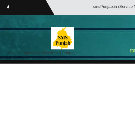
smsPunjab.in (Service Matter S
Portal for Employees/Pensioners of Punjab