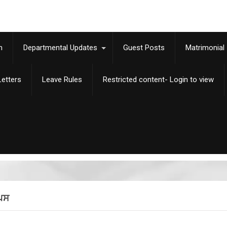
m
Departmental Updates
Guest Posts
Matrimonial
etters
Leave Rules
Restricted content- Login to view
ਪਿਸ