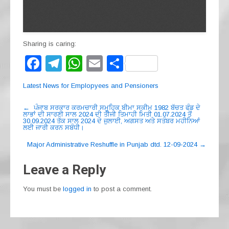
Sharing is caring:
F
T
W
E
S
a
el
h
m
h
Latest News for Emplopyees and Pensioners
c
e
at
ail
ar
Post
e
gr
s
e
←
ਪੰਜਾਬ ਸਰਕਾਰ ਕਰਮਚਾਰੀ ਸਮੂਹਿਕ ਬੀਮਾ ਸਕੀਮ 1982 ਬੱਚਤ ਫੰਡ ਦੇ
ਲਾਭਾਂ ਦੀ ਸਾਰਣੀ ਸਾਲ 2024 ਦੀ ਤੀਜੀ ਤਿਮਾਹੀ ਮਿਤੀ 01.07.2024 ਤੋਂ
navigation
30.09.2024 ਤੱਕ ਸਾਲ 2024 ਦੇ ਜੁਲਾਈ, ਅਗਸਤ ਅਤੇ ਸਤੰਬਰ ਮਹੀਨਿਆਂ
b
a
A
ਲਈ ਜਾਰੀ ਕਰਨ ਸਬੰਧੀ।
o
m
p
Major Administrative Reshuffle in Punjab dtd. 12-09-2024
→
o
p
Leave a Reply
k
You must be
logged in
to post a comment.