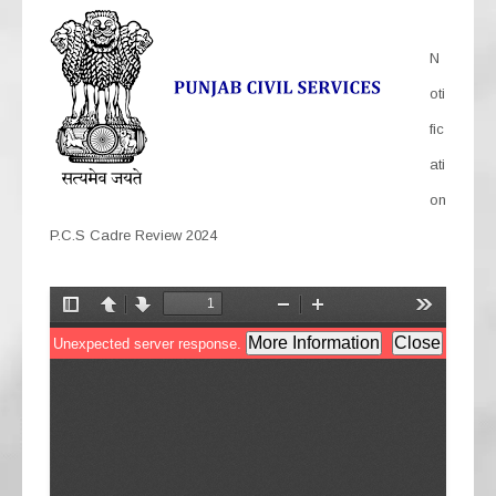
N
oti
fic
ati
on
P.C.S Cadre Review 2024