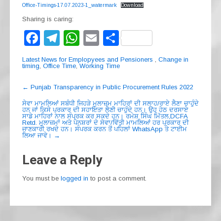
Office-Timings-17.07.2023-1_watermark
Download
Sharing is caring:
F
T
W
E
S
a
el
h
m
h
Latest News for Emplopyees and Pensioners
,
Change in
c
e
at
ail
ar
timing
,
Office Time
,
Working Time
e
gr
s
e
Post
←
Punjab Transparency in Public Procurement Rules 2022
navigation
b
a
A
ਸੇਵਾ ਮਾਮਲਿਆਂ ਸਬੰਧੀ ਜਿਹੜੇ ਮੁਲਾਜ਼ਮ ਮਾਹਿਰਾਂ ਦੀ ਸਲਾਹ/ਰਾਏ ਲੈਣਾ ਚਾਹੁੰਦੇ
ਹਨ ਜਾਂ ਕਿਸੇ ਪ੍ਰਕਾਰ ਦੀ ਸਹਾਇਤਾ ਲੈਣੀ ਚਾਹੁੰਦੇ ਹਨ। ਉਹ ਹੇਠ ਦਰਸਾਏ
o
m
p
ਸਾਡੇ ਮਾਹਿਰਾਂ ਨਾਲ ਸੰਪਰਕ ਕਰ ਸਕਦੇ ਹਨ। ਰਮੇਸ਼ ਸਿੰਘ ਮਿੱਤਲ,DCFA
Retd. ਮੁਲਾਜ਼ਮਾਂ ਅਤੇ ਪੈਨਸ਼ਰਾਂ ਦੇ ਸੇਵਾ/ਵਿੱਤੀ ਮਾਮਲਿਆਂ ਹਰ ਪ੍ਰਕਾਰ ਦੀ
o
p
ਜਾਣਕਾਰੀ ਰਖਦੇ ਹਨ। ਸੰਪਰਕ ਕਰਨ ਤੋਂ ਪਹਿਲਾਂ WhatsApp ਤੇ ਟਾਈਮ
ਲਿਆ ਜਾਵੇ।
→
k
Leave a Reply
You must be
logged in
to post a comment.