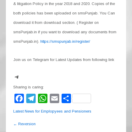
& litigation Policy in the year 2018 and 2020. Copies of the
both policies has been uploaded on smsPunjab. You Can
download it from download section. ( Register on
smsPunjab.in if you want to download any documents from
smsPunjab.in).
https://smspunjab.in/register/
Join us on Telegram for Latest Updates from following link
Telegram
Sharing is caring:
F
T
W
E
S
a
el
h
m
h
Latest News for Emplopyees and Pensioners
c
e
at
ail
ar
Post
e
gr
s
e
←
Reversion
navigation