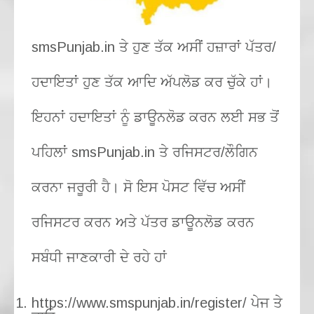
smsPunjab.in ਤੇ ਹੁਣ ਤੱਕ ਅਸੀਂ ਹਜ਼ਾਰਾਂ ਪੱਤਰ/
ਹਦਾਇਤਾਂ ਹੁਣ ਤੱਕ ਆਦਿ ਅੱਪਲੋਡ ਕਰ ਚੁੱਕੇ ਹਾਂ।
ਇਹਨਾਂ ਹਦਾਇਤਾਂ ਨੂੰ ਡਾਊਨਲੋਡ ਕਰਨ ਲਈ ਸਭ ਤੋਂ
ਪਹਿਲਾਂ smsPunjab.in ਤੇ ਰਜਿਸਟਰ/ਲੌਗਿਨ
ਕਰਨਾ ਜਰੂਰੀ ਹੈ। ਸੋ ਇਸ ਪੋਸਟ ਵਿੱਚ ਅਸੀਂ
ਰਜਿਸਟਰ ਕਰਨ ਅਤੇ ਪੱਤਰ ਡਾਊਨਲੋਡ ਕਰਨ
ਸਬੰਧੀ ਜਾਣਕਾਰੀ ਦੇ ਰਹੇ ਹਾਂ
https://www.smspunjab.in/register/ ਪੇਜ ਤੇ