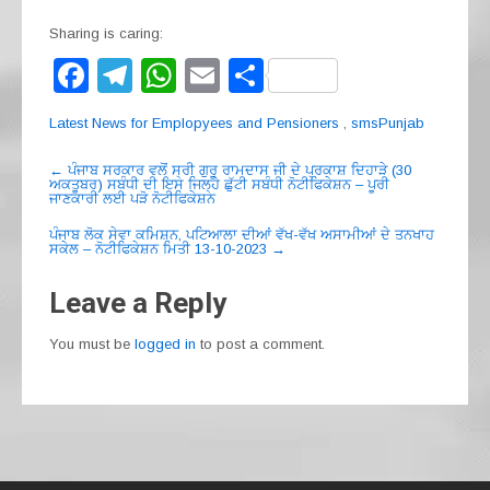
Sharing is caring:
F
T
W
E
S
a
el
h
m
h
Latest News for Emplopyees and Pensioners
,
smsPunjab
c
e
at
ail
ar
Post
e
gr
s
e
←
ਪੰਜਾਬ ਸਰਕਾਰ ਵਲੋਂ ਸ੍ਰੀ ਗੁਰੂ ਰਾਮਦਾਸ ਜੀ ਦੇ ਪ੍ਰਕਾਸ਼ ਦਿਹਾੜੇ (30
ਅਕਤੂਬਰ) ਸਬੰਧੀ ਦੀ ਇਸ ਜਿਲ੍ਹੇ ਛੁੱਟੀ ਸਬੰਧੀ ਨੋਟੀਫਿਕੇਸ਼ਨ – ਪੂਰੀ
navigation
ਜਾਣਕਾਰੀ ਲਈ ਪੜੋ ਨੋਟੀਫਿਕੇਸ਼ਨ
b
a
A
ਪੰਜਾਬ ਲੋਕ ਸੇਵਾ ਕਮਿਸ਼ਨ, ਪਟਿਆਲਾ ਦੀਆਂ ਵੱਖ-ਵੱਖ ਅਸਾਮੀਆਂ ਦੇ ਤਨਖਾਹ
o
m
p
ਸਕੇਲ – ਨੋਟੀਫਿਕੇਸ਼ਨ ਮਿਤੀ 13-10-2023
→
o
p
Leave a Reply
k
You must be
logged in
to post a comment.