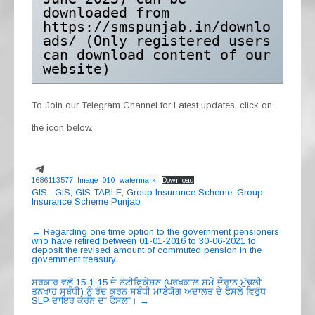
downloaded from 
https://smspunjab.in/downlo
ads/ (Only registered users 
can download content of our 
website)
To Join our Telegram Channel for Latest updates, click on
the icon below.
Telegram
1686113577_Image_010_watermark
Download
GIS
,
GIS
,
GIS TABLE
,
Group Insurance Scheme
,
Group
Insurance Scheme Punjab
Post
←
Regarding one time option to the government pensioners
who have retired between 01-01-2016 to 30-06-2021 to
navigation
deposit the revised amount of commuted pension in the
government treasury.
ਸਰਕਾਰ ਵਲੋਂ 15-1-15 ਦੇ ਨੋਟੀਫ਼ਿਕੇਸ਼ਨ (ਪਰਖਕਾਲ ਸਮੇਂ ਦੌਰਾਨ ਮੁੱਢਲੀ
ਤਨਖਾਹ ਸਬੰਧੀ) ਨੂੰ ਰੱਦ ਕਰਨ ਸਬੰਧੀ ਮਾਣਯੋਗ ਅਦਾਲਤ ਦੇ ਫੈਸਲੇ ਵਿਰੁੱਧ
SLP ਦਾਇਰ ਕਰਨ ਦਾ ਫੈਸਲਾ।
→