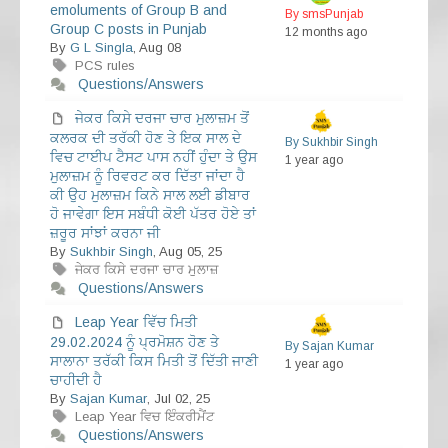
emoluments of Group B and
By smsPunjab
Group C posts in Punjab
12 months ago
By
G L Singla
, Aug 08
PCS rules
Questions/Answers
ਜੇਕਰ ਕਿਸੇ ਦਰਜਾ ਚਾਰ ਮੁਲਾਜ਼ਮ ਤੋਂ
ਕਲਰਕ ਦੀ ਤਰੱਕੀ ਹੋਣ ਤੇ ਇਕ ਸਾਲ ਦੇ
By Sukhbir Singh
ਵਿਚ ਟਾਈਪ ਟੈਸਟ ਪਾਸ ਨਹੀਂ ਹੁੰਦਾ ਤੇ ਉਸ
1 year ago
ਮੁਲਾਜ਼ਮ ਨੂੰ ਰਿਵਰਟ ਕਰ ਦਿੱਤਾ ਜਾਂਦਾ ਹੈ
ਕੀ ਉਹ ਮੁਲਾਜ਼ਮ ਕਿਨੇ ਸਾਲ ਲਈ ਡੀਬਾਰ
ਹੋ ਜਾਵੇਗਾ ਇਸ ਸਬੰਧੀ ਕੋਈ ਪੱਤਰ ਹੋਏ ਤਾਂ
ਜ਼ਰੂਰ ਸਾਂਝਾਂ ਕਰਨਾ ਜੀ
By
Sukhbir Singh
, Aug 05, 25
ਜੇਕਰ ਕਿਸੇ ਦਰਜਾ ਚਾਰ ਮੁਲਾਜ਼
Questions/Answers
Leap Year ਵਿੱਚ ਮਿਤੀ
29.02.2024 ਨੂੰ ਪ੍ਰਮੋਸ਼ਨ ਹੋਣ ਤੇ
By Sajan Kumar
ਸਾਲਾਨਾ ਤਰੱਕੀ ਕਿਸ ਮਿਤੀ ਤੋਂ ਦਿੱਤੀ ਜਾਣੀ
1 year ago
ਚਾਹੀਦੀ ਹੈ
By
Sajan Kumar
, Jul 02, 25
Leap Year ਵਿਚ ਇੰਕਰੀਮੈਂਟ
Questions/Answers