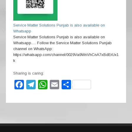
Service Matter Solutions Punjab is also available on
Whatsapp
Service Matter Solutions Punjab is also available on
Whatsapp…. Follow the Service Matter Solutions Punjab
channel on WhatsApp:
https://whatsapp.com/channel/0029Va9WnVhCnA7xBdErUx1
k
Sharing is caring:
F
T
W
E
S
a
el
h
m
h
c
e
at
ail
ar
e
gr
s
e
b
a
A
o
m
p