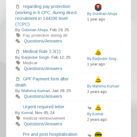
regarding pay protection
(working in 6 CPC, during direct
By Gulshan Ahuja
recruitment in 144200 level
1 year ago
(7CPC)
By
Gulshan Ahuja
, Feb 19, 25
Pay protection during dir
Questions/Answers
Medical Rule 2.3(1)
By
Barjinder Singh
, Feb 12, 25
By Barjinder Sing...
Medical
1 year ago
Questions/Answers
GPF Payment form after
death
By Mahima Kumari
By
Mahima Kumari
, Jan 28, 25
2 years ago
Questions/Answers
Urgent required letter
By
Komal
, Nov 05, 24
By Komal
medical reimbursement
2 years ago
Questions/Answers
Pre and post hospitalisation