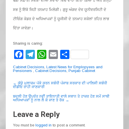
497 ਸਫ਼ਾਈ ਸੇਵਕਾਂ ਦੀਆਂ ਸੇਵਾਵਾਂ ਵਿਚ ਵਾਧਾ ਕੀਤਾ ਗਿਆ ਹੈ ਅਤੇ ਇਨ੍ਹਾਂ
ਸਭ ਨੂੰ ਇੱਕੋ ਜਿਹੀ ਤਨਖ਼ਾਹ ਮਿਲੇਗੀ। ਗੁਰੂ ਅੰਗਦ ਦੇਵ ਯੂਨੀਵਰਸਿਟੀ ਦੇ
ਟੀਚਿੰਗ ਕੇਡਰ ਦੇ ਅਧਿਆਪਕਾਂ ਨੂੰ ਯੂਜੀਸੀ ਦੇ ਤਨਖ਼ਾਹ ਸਕੇਲਾਂ ਤਹਿਤ ਲਾਭ
ਦਿੱਤਾ ਜਾਵੇਗਾ।
Sharing is caring:
F
T
W
E
S
a
el
h
m
h
Cabinet Decisions
,
Latest News for Emplopyees and
c
e
at
ail
ar
Pensioners
,
Cabinet Decisions
,
Punjab Cabinet
e
gr
s
e
Post
←
ਕੱਚੇ ਮੁਲਾਜ਼ਮ ਪੱਕੇ ਕਰਨ ਸਬੰਧੀ ਪੰਜਾਬ ਸਰਕਾਰ ਦੀ ਪਾਲਿਸੀ ਸਬੰਧੀ
ਵੀਡੀਓ ਰਾਹੀ ਜਾਣਕਾਰੀ
navigation
b
a
A
ਬਦਲੀ ਹੋਣ ਉਪਰੰਤ ਨਵੀਂ ਤਾਇਨਾਤੀ ਵਾਲੇ ਸਥਾਨ ਤੇ ਹਾਜ਼ਰ ਹੋਣ ਸਮੇਂ ਸਾਥੀ
o
m
p
ਅਧਿਆਪਕਾਂ ਨੂੰ ਨਾਲ ਲੈ ਕੇ ਜਾਣ ਤੇ ਰੋਕ
→
o
p
Leave a Reply
k
You must be
logged in
to post a comment.