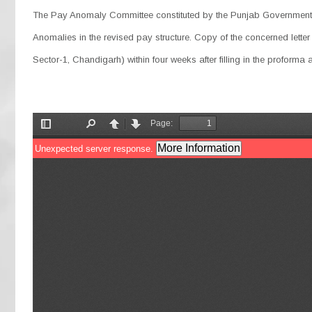
The Pay Anomaly Committee constituted by the Punjab Government ha
Anomalies in the revised pay structure. Copy of the concerned letter
Sector-1, Chandigarh) within four weeks after filling in the proform