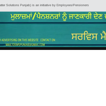
tions Punjab) is an initiative by Employees/Pensioners of Punjab State Gove