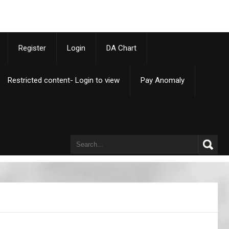
p
Register
Login
DA Chart
Restricted content- Login to view
Pay Anomaly