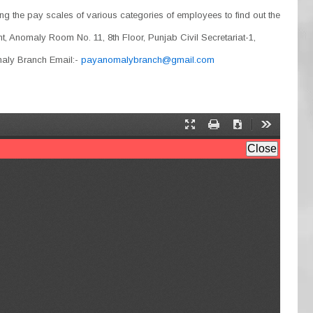
 the pay scales of various categories of employees to find out the
nt, Anomaly Room No. 11, 8th Floor, Punjab Civil Secretariat-1,
omaly Branch Email:-
payanomalybranch@gmail.com