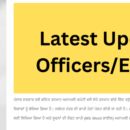
ਪੰਜਾਬ ਸਰਕਾਰ ਵਲੋਂ ਗਠਿਤ ਤਨਖਾਹ ਅਨਾਮਲੀ ਕਮੇਟੀ ਵਲੋਂ ਸੋਧੇ ਤਨਖਾਹ ਢਾਂਚੇ ਵਿੱਚ 
ਵਿਭਾਗਾਂ ਨੂੰ ਭੇਜਿਆ ਗਿਆ ਹੈ। ਸਬੰਧਤ ਪੱਤਰ ਦੀ ਕਾਪੀ ਹੇਠਾਂ ਪੋਸਟ ਕੀਤੀ ਜਾ ਰਹੀ ਹੈ। 
ਲਈ ਲਿਖਿਆ ਗਿਆ ਹੈ ਅਤੇ ਸੂਚਨਾਂ ਦੀ ਸੌਫਟ ਕਾਪੀ (MS Word ਫਾਈਲ) ਅਨਾਮਲੀ 