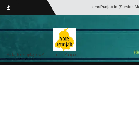
smsPunjab.in (Service Matter Solu
Portal for Employees/Pensioners of Punjab