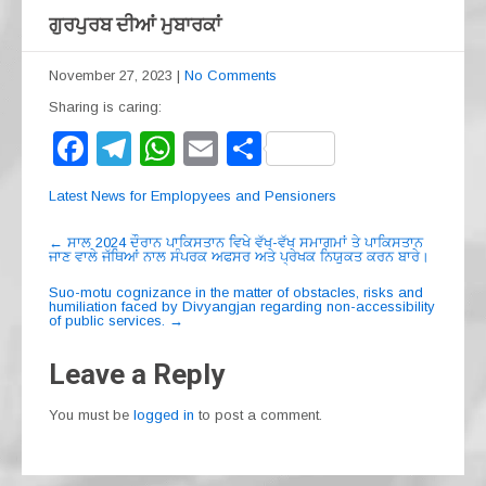
ਗੁਰਪੁਰਬ ਦੀਆਂ ਮੁਬਾਰਕਾਂ
November 27, 2023
|
No Comments
Sharing is caring:
F
T
W
E
S
a
el
h
m
h
Latest News for Emplopyees and Pensioners
c
e
at
ail
ar
Post
e
gr
s
e
←
ਸਾਲ 2024 ਦੌਰਾਨ ਪਾਕਿਸਤਾਨ ਵਿਖੇ ਵੱਖ-ਵੱਖ ਸਮਾਗਮਾਂ ਤੇ ਪਾਕਿਸਤਾਨ
ਜਾਣ ਵਾਲੇ ਜੱਥਿਆਂ ਨਾਲ ਸੰਪਰਕ ਅਫਸਰ ਅਤੇ ਪ੍ਰੇਖਕ ਨਿਯੁਕਤ ਕਰਨ ਬਾਰੇ।
navigation
b
a
A
Suo-motu cognizance in the matter of obstacles, risks and
humiliation faced by Divyangjan regarding non-accessibility
o
m
p
of public services.
→
o
p
Leave a Reply
k
You must be
logged in
to post a comment.