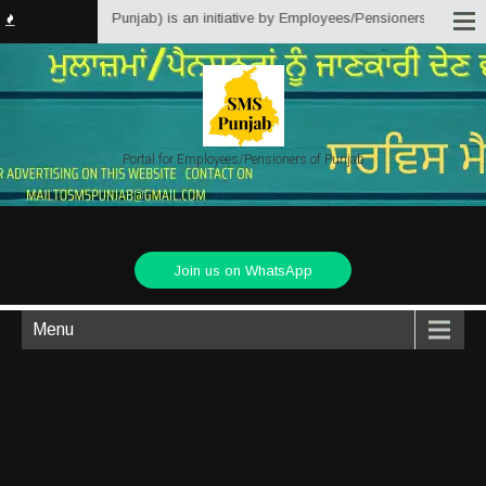
tter Solutions Punjab) is an initiative by Employees/Pensioners of Punjab S
Portal for Employees/Pensioners of Punjab
Join us on WhatsApp
Menu