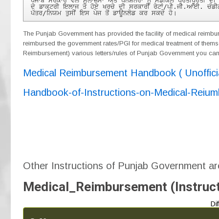
ਪੰਜਾਬ ਸਰਕਾਰ ਵਲੋਂ ਮੁਲਾਜ਼ਮਾਂ ਅਤੇ ਪੈਨਸ਼ਨਰਾਂ ਨੂੰ ਮੈਡੀਕਲ ਪ੍ਰਤੀਪੂਰਤੀ 
ਦੇ ਡਾਕਟਰੀ ਇਲਾਜ ਤੇ ਹੋਏ ਖਰਚੇ ਦੀ ਸਰਕਾਰੀ ਰੇਟਾਂ/ਪੀ.ਜੀ.ਆਈ. ਚੰਡੀ
ਪੱਤਰ/ਨਿਯਮ ਤੁਸੀਂ ਇਸ ਪੇਜ ਤੋਂ ਡਾਊਨਲੋਡ ਕਰ ਸਕਦੇ ਹੋ।
The Punjab Government has provided the facility of medical reimbu
reimbursed the government rates/PGI for medical treatment of the
Reimbursement) various letters/rules of Punjab Government you ca
Medical Reimbursement Handbook ( Unoffici
Handbook-of-Instructions-on-Medical-Re
Other Instructions of Punjab Government a
Medical_Reimbursement (Instruct
Di