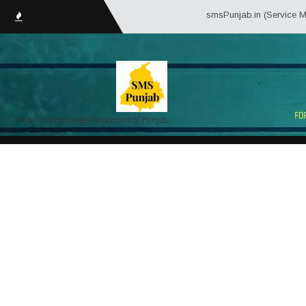
smsPunjab.in (Service Matter
Portal for Employees/Pensioners of Punjab