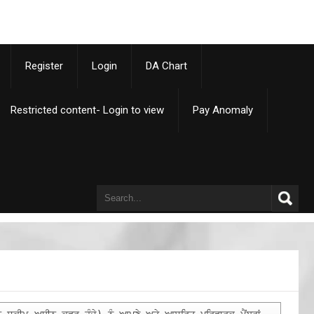
p
Register
Login
DA Chart
Restricted content- Login to view
Pay Anomaly