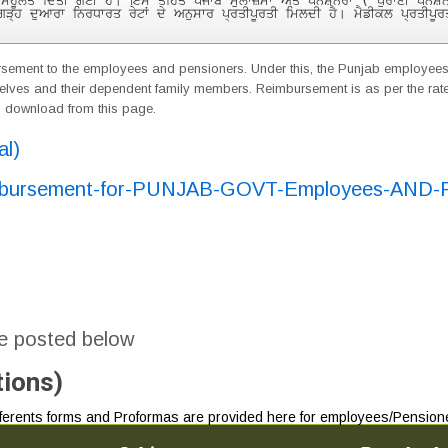
ਦੀ ਸਹੂਲਤ ਦਿੱਤੀ ਗਈ ਹੈ। ਇਸ ਤਹਿਤ ਪੰਜਾਬ ਮੁਲਾਜ਼ਮਾਂ ਅਤੇ ਪੈਨਸ਼ਨਰਾਂ ( ਪੁਰਾਣੀ ਪੈਨ
ਗੜ੍ਹ ਦੁਆਰਾ ਨਿਰਧਾਰਤ ਰੇਟਾਂ ਦੇ ਅਨੁਸਾਰ ਪ੍ਰਤੀਪੂਰਤੀ ਮਿਲਦੀ ਹੈ। ਮੈਡੀਕਲ ਪ੍ਰਤੀ
rsement to the employees and pensioners. Under this, the Punjab employees
mselves and their dependent family members. Reimbursement is as per the r
n download from this page.
al)
iumbursement-for-PUNJAB-GOVT-Employees-AND-P
re posted below
ions)
fferents forms and Proformas are provided here for employees/Pension