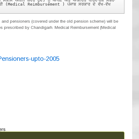
ਸ਼ਨ ਸਕੀਮ ਅਧੀਨ ਕਵਰ ਹੁੰਦੇ) ਨੂੰ ਆਪਣੇ ਅਤੇ ਆਸ਼ਰਿਤ ਪਰਿਵਾਰਕ ਮੈਂਬਰਾਂ 
ਪੂਰਤੀ (Medical Reimbursement ) ਪੰਜਾਬ ਸਰਕਾਰ ਦੇ ਵੱਖ-ਵੱਖ 
 and pensioners (covered under the old pension scheme) will be
ates prescribed by Chandigarh. Medical Reimbursement (Medical
ensioners-upto-2005
ers