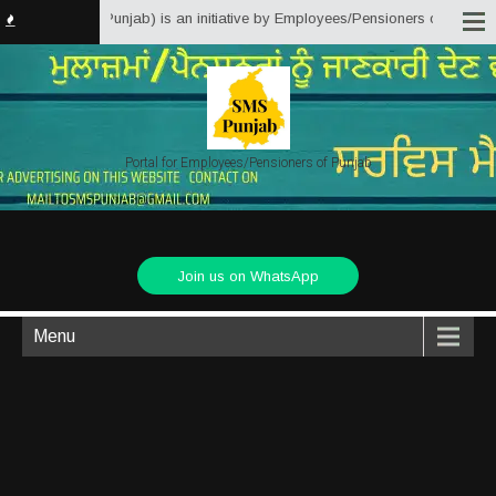
ter Solutions Punjab) is an initiative by Employees/Pensioners of Punjab St
Portal for Employees/Pensioners of Punjab
Join us on WhatsApp
Menu